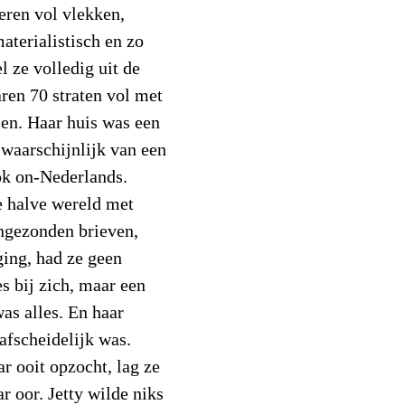
eren vol vlekken,
aterialistisch en zo
l ze volledig uit de
aren 70 straten vol met
en. Haar huis was een
waarschijnlijk van een
Ook on-Nederlands.
e halve wereld met
ingezonden brieven,
 ging, had ze geen
es bij zich, maar een
as alles. En haar
afscheidelijk was.
ar ooit opzocht, lag ze
r oor. Jetty wilde niks