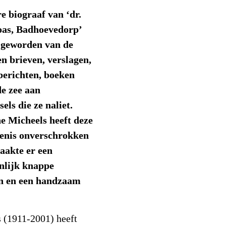
e biograaf van ‘dr.
oas, Badhoevedorp’
n geworden van de
n brieven, verslagen,
berichten, boeken
de zee aan
els die ze naliet.
e Micheels heeft deze
fenis onverschrokken
aakte er een
nlijk knappe
an en een handzaam
s (1911-2001) heeft