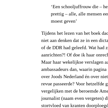
‘Een schooljuffrouw die – h
prettig – alle, alle mensen 
moest geven’
Tijdens het lezen van het boek dac
niet aan denken dat ze in een dict
of de DDR had geleefd. Wat had z
aanrichten?! Of doe ik haar onrec
Maar haar wekelijkse verslagen aa
ambassadeurs dan, waarin pagina 
over Joods Nederland én over nie
revue passeerde? Voor hetzelfde g
vergelijken met de beroemde Ame
journalist (naam even vergeten) d
stortvloed van kranten doorploegd