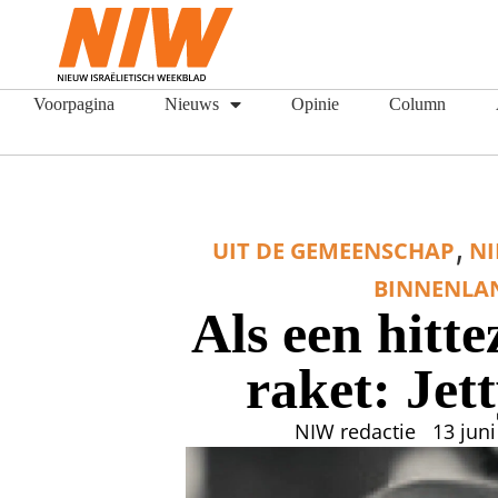
Voorpagina
Nieuws
Opinie
Column
,
UIT DE GEMEENSCHAP
N
BINNENLA
Als een hitt
raket: Jet
NIW redactie
13 jun