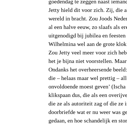
goedendag te zeggen naast iemand
Jetty hield dit voor zich. Zij, die a
wereld in bracht. Zou Joods Nede
al een halve eeuw, zo slaafs als e
uitgenodigd bij jubilea en feesten 
Wilhelmina wel aan de grote klo
Zou Jetty veel meer voor zich he
het je bijna niet voorstellen. Maa
Ondanks het overheersende beeld:
die – helaas maar wel prettig – al
onvoldoende moest geven’ (Ischa 
klikspaan dus, die als een overijv
die ze als autoriteit zag of die ze
doorbriefde wat er nu weer was g
gedaan, en hoe schandelijk en sto