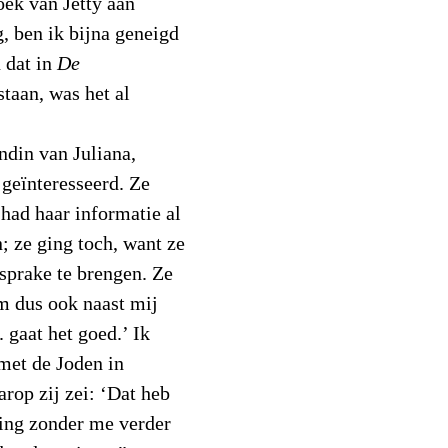
oek van Jetty aan
, ben ik bijna geneigd
n dat in
De
taan, was het al
ndin van Juliana,
geïnteresseerd. Ze
 had haar informatie al
; ze ging toch, want ze
 sprake te brengen. Ze
m dus ook naast mij
. gaat het goed.’ Ik
met de Joden in
rop zij zei: ‘Dat heb
ging zonder me verder