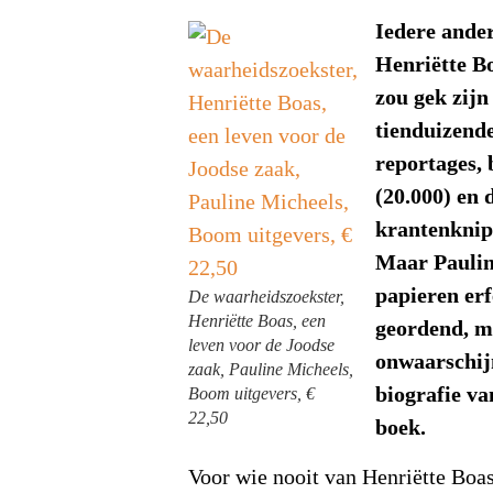
Iedere ander
Henriëtte B
zou gek zij
tienduizende
reportages, 
(20.000) en 
krantenknips
Maar Paulin
papieren er
De waarheidszoekster,
Henriëtte Boas, een
geordend, m
leven voor de Joodse
onwaarschij
zaak, Pauline Micheels,
biografie v
Boom uitgevers, €
22,50
boek.
Voor wie nooit van Henriëtte Boa