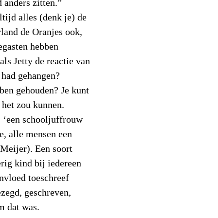
 anders zitten.”
ltijd alles (denk je) de
rland de Oranjes ook,
regasten hebben
als Jetty de reactie van
k had gehangen?
bben gehouden? Je kunt
r het zou kunnen.
 ‘een schooljuffrouw
le, alle mensen een
Meijer). Een soort
erig kind bij iedereen
 invloed toeschreef
ezegd, geschreven,
m dat was.