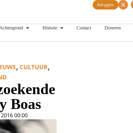
Inloggen
Achtergrond
Historie
Contact
Doneren
,
,
IEUWS
CULTUUR
ND
ezoekende
ty Boas
i 2016
00:00