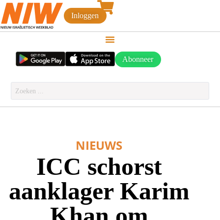
Inloggen
Abonneer
NIEUWS
ICC schorst
aanklager Karim
Khan om