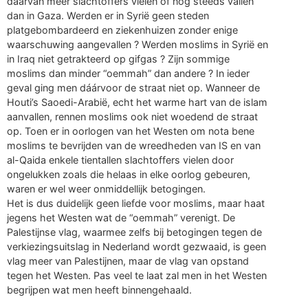
daarvan meer slachtoffers vielen of nog steeds vallen
dan in Gaza. Werden er in Syrië geen steden
platgebombardeerd en ziekenhuizen zonder enige
waarschuwing aangevallen ? Werden moslims in Syrië en
in Iraq niet getrakteerd op gifgas ? Zijn sommige
moslims dan minder “oemmah” dan andere ? In ieder
geval ging men dáárvoor de straat niet op. Wanneer de
Houti’s Saoedi-Arabië, echt het warme hart van de islam
aanvallen, rennen moslims ook niet woedend de straat
op. Toen er in oorlogen van het Westen om nota bene
moslims te bevrijden van de wreedheden van IS en van
al-Qaida enkele tientallen slachtoffers vielen door
ongelukken zoals die helaas in elke oorlog gebeuren,
waren er wel weer onmiddellijk betogingen.
Het is dus duidelijk geen liefde voor moslims, maar haat
jegens het Westen wat de “oemmah” verenigt. De
Palestijnse vlag, waarmee zelfs bij betogingen tegen de
verkiezingsuitslag in Nederland wordt gezwaaid, is geen
vlag meer van Palestijnen, maar de vlag van opstand
tegen het Westen. Pas veel te laat zal men in het Westen
begrijpen wat men heeft binnengehaald.