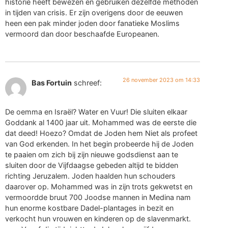
historie heeft bewezen en gebruiken dezelfde methoden
in tijden van crisis. Er zijn overigens door de eeuwen
heen een pak minder joden door fanatieke Moslims
vermoord dan door beschaafde Europeanen.
26 november 2023 om 14:33
Bas Fortuin
schreef:
De oemma en Israël? Water en Vuur! Die sluiten elkaar
Goddank al 1400 jaar uit. Mohammed was de eerste die
dat deed! Hoezo? Omdat de Joden hem Niet als profeet
van God erkenden. In het begin probeerde hij de Joden
te paaien om zich bij zijn nieuwe godsdienst aan te
sluiten door de Vijfdaagse gebeden altijd te bidden
richting Jeruzalem. Joden haalden hun schouders
daarover op. Mohammed was in zijn trots gekwetst en
vermoordde bruut 700 Joodse mannen in Medina nam
hun enorme kostbare Dadel-plantages in bezit en
verkocht hun vrouwen en kinderen op de slavenmarkt.