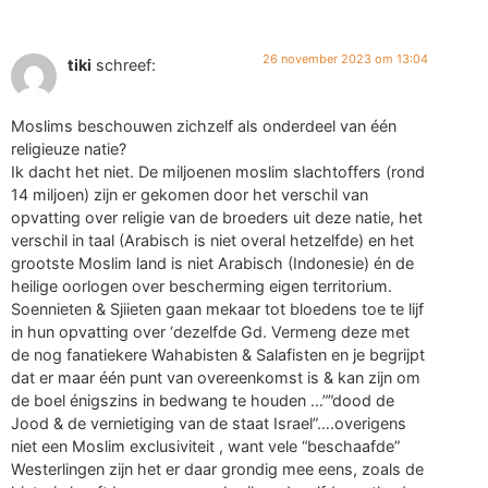
26 november 2023 om 13:04
tiki
schreef:
Moslims beschouwen zichzelf als onderdeel van één
religieuze natie?
Ik dacht het niet. De miljoenen moslim slachtoffers (rond
14 miljoen) zijn er gekomen door het verschil van
opvatting over religie van de broeders uit deze natie, het
verschil in taal (Arabisch is niet overal hetzelfde) en het
grootste Moslim land is niet Arabisch (Indonesie) én de
heilige oorlogen over bescherming eigen territorium.
Soennieten & Sjiieten gaan mekaar tot bloedens toe te lijf
in hun opvatting over ‘dezelfde Gd. Vermeng deze met
de nog fanatiekere Wahabisten & Salafisten en je begrijpt
dat er maar één punt van overeenkomst is & kan zijn om
de boel énigszins in bedwang te houden …””dood de
Jood & de vernietiging van de staat Israel”….overigens
niet een Moslim exclusiviteit , want vele “beschaafde”
Westerlingen zijn het er daar grondig mee eens, zoals de