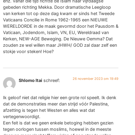
enz. Vanaf die tijd richtte de Islam haar vijfdaagse
gebeden richting Mekka. Door dramatische Leegloop
van kerken tot op deze dag kwam er sinds het Tweede
Vaticaans Concilie in Rome 1962-1965 een NIEUWE
WERELDORDE in de maak gevormd door het Pausdom &
Vaticaan, Jodendom, Islam, VN, EU, Wereldraad van
Kerken, NEW-AGE Beweging. De Nieuwe Oemma? Dat
zouden ze wel willen maar JHWH/ GOD zal daar zelf een
stokje voor steken! Hoe?
26 november 2023 om 19:49
Shlomo Itai
schreef:
Ik geloof niet dat religie hier een grote rol speelt. Ik denk
dat de demonstraties meer dan strijd vóór Palestina,
afzetting is tegen het Westen en alles wat dat
vertegenwoordigt.
Een feit is dat we geen enkele betoging hebben gezien
tegen oorlogen tussen moslims, hoewel in de meeste