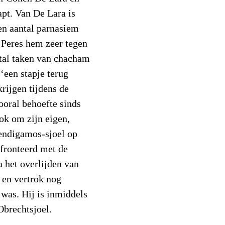
apt. Van De Lara is
en aantal parnasiem
 Peres hem zeer tegen
antal taken van chacham
‘een stapje terug
krijgen tijdens de
ooral behoefte sinds
ok om zijn eigen,
endigamos-sjoel op
nfronteerd met de
 het overlijden van
 en vertrok nog
was. Hij is inmiddels
Obrechtsjoel.