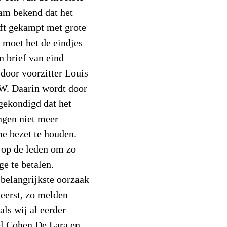
am bekend dat het
eft gekampt met grote
 moet het de eindjes
n brief van eind
 door voorzitter Louis
IW. Daarin wordt door
gekondigd dat het
ngen niet meer
me bezet te houden.
 op de leden om zo
ge te betalen.
 belangrijkste oorzaak
heerst, zo melden
als wij al eerder
el Cohen De Lara en