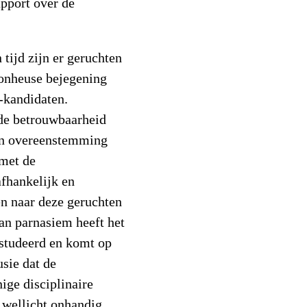
pport over de
 tijd zijn er geruchten
 onheuse bejegening
-kandidaten.
 de betrouwbaarheid
 in overeenstemming
met de
fhankelijk en
en naar deze geruchten
an parnasiem heeft het
studeerd en komt op
usie dat de
nige disciplinaire
 wellicht onhandig