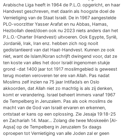
Arabische Liga heeft in 1964 de P.L.O. opgericht, en haar
Handvest geschreven, met daarin als hoogste doel de
Vernietiging van de Staat Israël. De in 1967 aangestelde
PLO-voorzitter Yasser Arafat en nu Abbas, Hamas,
Hezbollah deed/doen ook nu 2023 niets anders dan het
P.L.O.-Charter (Handvest) uitvoeren. Ook Egypte, Syrië,
Jordanië, Irak, Iran enz. hebben zich nog nooit
gedistantieerd van dat Haat-Handvest. Kunnen ze ook
niet, want de Islam/Koran schrijft dwingend voor, dat ze
ten koste van alles het door Israël ingenomen stukje
grond -dat 1400 jaar tot 1917 moslimgebied is geweest
terug moeten veroveren ter ere van Allah. Pas nadat
Moslims zelf inzien na 75 jaar Intifada’s en Oslo
akkoorden, dat Allah niet zo machtig is als zij denken,
komt er verandering. Israel beheert immers vanaf 1967
de Tempelberg in Jeruzalem. Pas als ook moslims de
macht van de God van Israël ervaren en erkennen,
ontstaat er kans op een oplossing. Zie Jesaja 19:18-25
en Zachariah 14. Maar… Zolang die twee Moskeeën [Al-
Aqsa] op de Tempelberg in Jeruzalem 5x daags
oproepen tot Vernietiging van alle Joden zal er geen