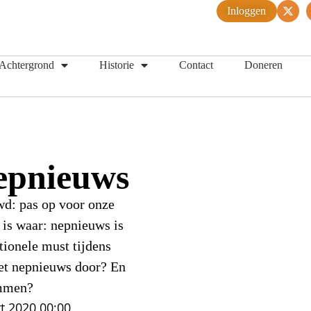
Inloggen
Achtergrond
Historie
Contact
Doneren
nepnieuws
d: pas op voor onze
 is waar: nepnieuws is
tionele must tijdens
het nepnieuws door? En
ammen?
t 2020
00:00