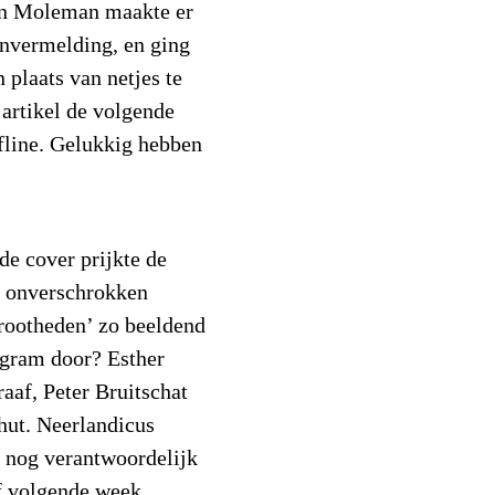
on Moleman maakte er
onvermelding, en ging
 plaats van netjes te
 artikel de volgende
fline. Gelukkig hebben
de cover prijkte de
de onverschrokken
grootheden’ zo beeldend
agram door? Esther
raaf, Peter Bruitschat
hut. Neerlandicus
 nog verantwoordelijk
f volgende week