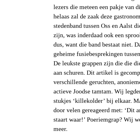
lezers die meteen een pakje van di
helaas zal de zaak deze gastrono
stedenband tussen Oss en Aalst di
zijn, was inderdaad ook een sproo
dus, want die band bestaat niet. D
geheime fusiebesprekingen tusse
De leukste grappen zijn die die d
aan schuren. Dit artikel is gecom
verschillende geruchten, anonieme
actieve Joodse tamtam. Wij legden
stukjes ‘killekolder’ bij elkaar. 
door velen gereageerd met: ‘Dit ar
staart waar!’ Poeriemgrap? Wij we
meer.