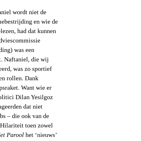
niel wordt niet de
mebestrijding en wie de
elezen, had dat kunnen
dviescommissie
ding) was een
. Naftaniel, die wij
erd, was zo sportief
ten rollen. Dank
psraket. Want wie er
litici Dilan Yesilgoz
ageerden dat niet
bs – die ook van de
Hilariteit toen zowel
et Parool
het ‘nieuws’