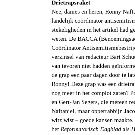
Drietrapsraket
Nee, dames en heren, Ronny Nafta
landelijk coördinator antisemitis
stekeligheden in het artikel had g
weten. De BACCA (Benoemingsa
Coördinator Antisemitismebestrij
verzinsel van redacteur Bart Schut
van tevoren niet hadden geïnforme
de grap een paar dagen door te la
Ronny! Deze grap was een drietra
nog meer in het complot zaten? Po
en Gert-Jan Segers, die meteen re
Naftaniel, maar opperrabbijn Jaco
witz wist – goede kansen maakte. 
het
Reformatorisch Dagblad
als
H