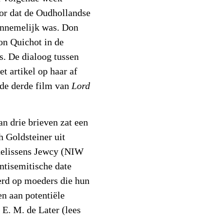
or dat de Oudhollandse
aannemelijk was. Don
on Quichot in de
. De dialoog tussen
et artikel op haar af
 de derde film van
Lord
an drie brieven zat een
h Goldsteiner uit
elissens Jewcy (NIW
ntisemitische date
erd op moeders die hun
n aan potentiële
 E. M. de Later (lees