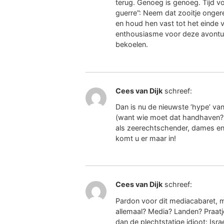
terug. Genoeg is genoeg. Tijd v
guerre”: Neem dat zooitje onge
en houd hen vast tot het einde v
enthousiasme voor deze avontu
bekoelen.
Cees van Dijk
schreef:
Dan is nu de nieuwste ‘hype’ va
(want wie moet dat handhaven?) 
als zeerechtschender, dames en
komt u er maar in!
Cees van Dijk
schreef:
Pardon voor dit mediacabaret, m
allemaal? Media? Landen? Praa
dan de plechtstatige idioot: Israel