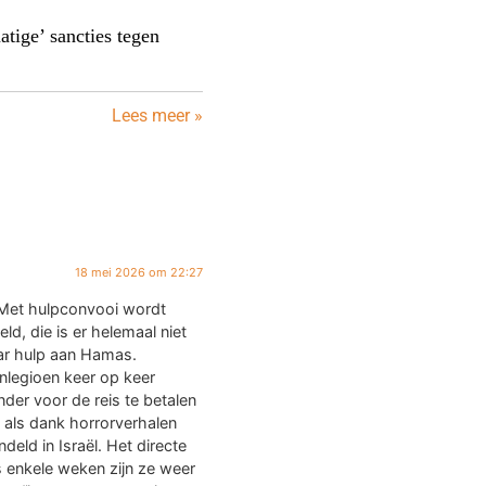
ige’ sancties tegen
Lees meer »
18 mei 2026 om 22:27
 Met hulpconvooi wordt
d, die is er helemaal niet
aar hulp aan Hamas.
nlegioen keer op keer
der voor de reis te betalen
e als dank horrorverhalen
eld in Israël. Het directe
s enkele weken zijn ze weer