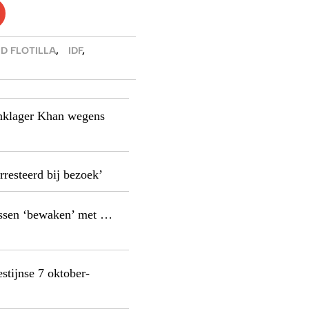
D FLOTILLA
,
IDF
,
aanklager Khan wegens
resteerd bij bezoek’
nissen ‘bewaken’ met …
estijnse 7 oktober-