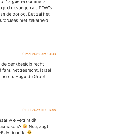
oor “la guerre comme la
regeld gevangen als POW’s
an de oorlog. Dat zal het
urcruises met zekerheid
19 mei 2026 om 13:38
n de denkbeeldig recht
fans het zeerecht. Israel
 heren. Hugo de Groot,
19 mei 2026 om 13:46
aar wie verzint dit
tjesmakers?
Nee, zegt
! Ja, tuurlijk.