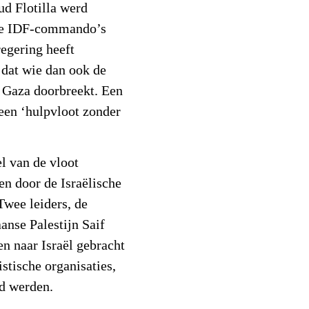
d Flotilla werd
de IDF-commando’s
regering heeft
n dat wie dan ook de
 Gaza doorbreekt. Een
een ‘hulpvloot zonder
l van de vloot
n door de Israëlische
Twee leiders, de
anse Palestijn Saif
n naar Israël gebracht
stische organisaties,
rd werden.