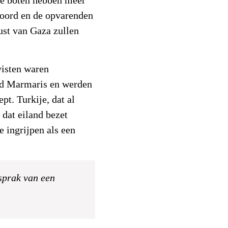
 De boten hebben meer
boord en de opvarenden
kust van Gaza zullen
visten waren
ad Marmaris en werden
pt. Turkije, dat al
 dat eiland bezet
e ingrijpen als een
sprak van een