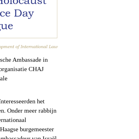
ische Ambassade in
 organisatie CHAJ
nale
ïnteresseerden het
en. Onder meer rabbijn
ernationaal
 Haagse burgemeester
ambassadeur van Israël