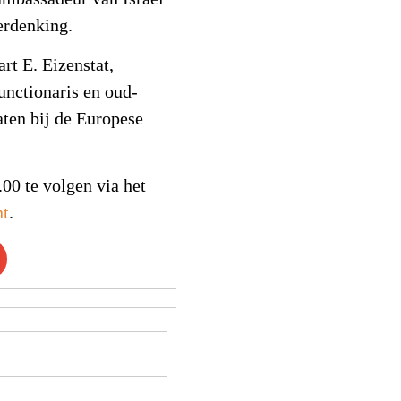
erdenking.
art E. Eizenstat,
nctionaris en oud-
ten bij de Europese
00 te volgen via het
nt
.