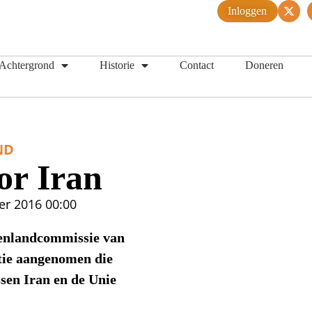
Inloggen
Achtergrond
Historie
Contact
Doneren
ND
or Iran
er 2016
00:00
tenlandcommissie van
tie aangenomen die
ssen Iran en de Unie