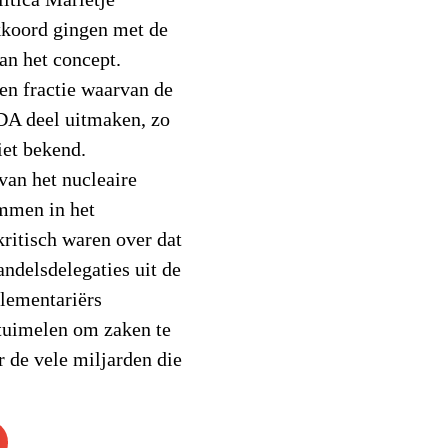
itica Marietje
akkoord gingen met de
an het concept.
en fractie waarvan de
DA deel uitmaken, zo
iet bekend.
 van het nucleaire
emmen in het
kritisch waren over dat
handelsdelegaties uit de
lementariërs
 tuimelen om zaken te
r de vele miljarden die