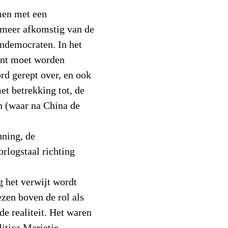
men met een
meer afkomstig van de
tendemocraten. In het
ent moet worden
d gerept over, en ook
t betrekking tot, de
n (waar na China de
nning, de
orlogstaal richting
g het verwijt wordt
zen boven de rol als
e realiteit. Het waren