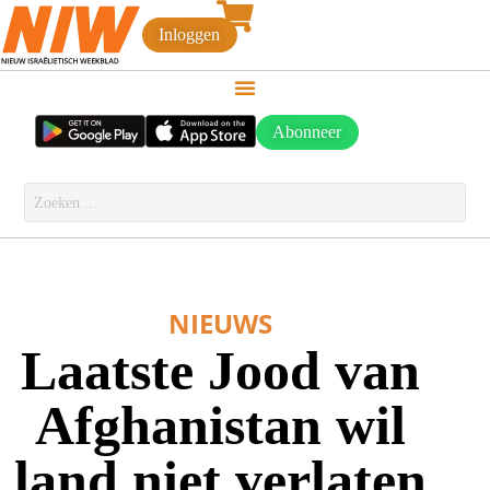
Inloggen
Abonneer
NIEUWS
Laatste Jood van
Afghanistan wil
land niet verlaten