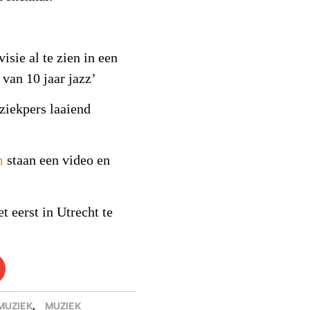
sie al te zien in een
 van 10 jaar jazz’
ziekpers laaiend
m
staan een video en
t eerst in Utrecht te
MUZIEK
,
MUZIEK