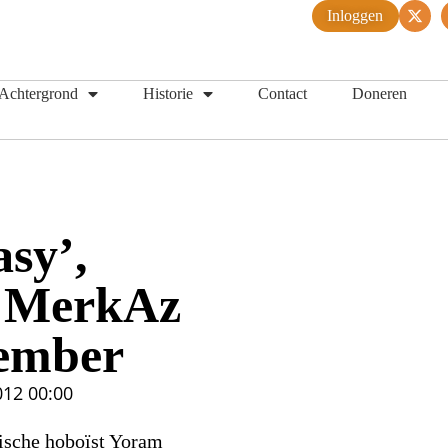
Inloggen
Achtergrond
Historie
Contact
Doneren
sy’,
n MerkAz
cember
012
00:00
lische hoboïst Yoram