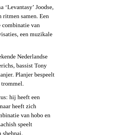
a ‘Levantasy’ Joodse,
n ritmen samen. Een
e combinatie van
isaties, een muzikale
bekende Nederlandse
richs, bassist Tony
njer. Planjer bespeelt
e trommel.
s: hij heeft een
maar heeft zich
mbinatie van hobo en
Lachish speelt
n shehnai.