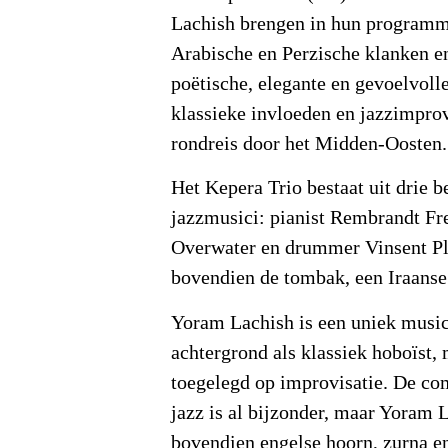
Lachish brengen in hun programm
Arabische en Perzische klanken e
poëtische, elegante en gevoelvoll
klassieke invloeden en jazzimprov
rondreis door het Midden-Oosten.
Het Kepera Trio bestaat uit drie 
jazzmusici: pianist Rembrandt Fre
Overwater en drummer Vinsent Pla
bovendien de tombak, een Iraans
Yoram Lachish is een uniek musicu
achtergrond als klassiek hoboïst, 
toegelegd op improvisatie. De co
jazz is al bijzonder, maar Yoram 
bovendien engelse hoorn, zurna e