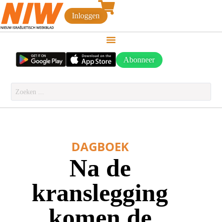
Inloggen
Abonneer
DAGBOEK
Na de
kranslegging
komen de