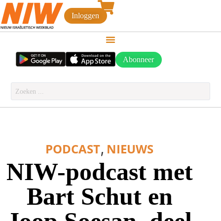
Inloggen
Abonneer
,
PODCAST
NIEUWS
NIW-podcast met
Bart Schut en
Joop Soesan, deel