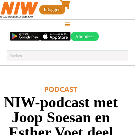
Inloggen
Abonneer
PODCAST
NIW-podcast met
Joop Soesan en
Esther Voet deel