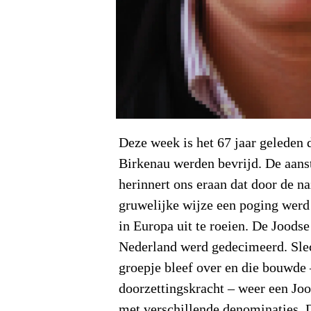
Deze week is het 67 jaar geleden 
Birkenau werden bevrijd. De aan
herinnert ons eraan dat door de n
gruwelijke wijze een poging wer
in Europa uit te roeien. De Joods
Nederland werd gedecimeerd. Slec
groepje bleef over en die bouwde
doorzettingskracht – weer een J
met verschillende denominaties. D