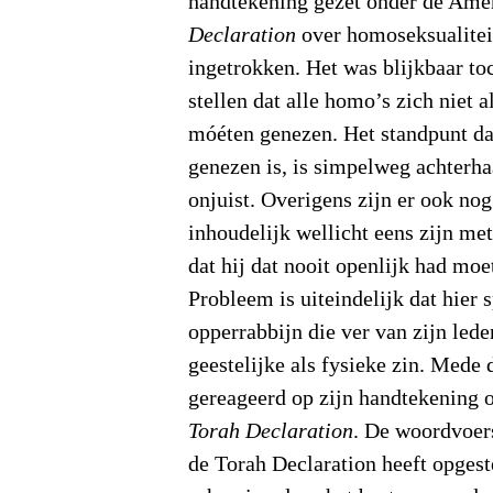
handtekening gezet onder de Ame
Declaration
over homoseksualiteit
ingetrokken. Het was blijkbaar to
stellen dat alle homo’s zich niet
móéten genezen. Het standpunt da
genezen is, is simpelweg achterh
onjuist. Overigens zijn er ook no
inhoudelijk wellicht eens zijn me
dat hij dat nooit openlijk had moe
Probleem is uiteindelijk dat hier 
opperrabbijn die ver van zijn lede
geestelijke als fysieke zin. Mede
gereageerd op zijn handtekening 
Torah Declaration
. De woordvoers
de Torah Declaration heeft opgest