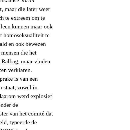
rikaanse
Torah
, maar die later weer
ch te extreem om te
 alleen kunnen maar ook
t homoseksualiteit te
aald en ook bewezen
g mensen die het
t Ralbag, maar vinden
ten verklaren.
sprake is van een
n staat, zowel in
 daarom werd explosief
onder de
ter van het comité dat
eld, typeerde de