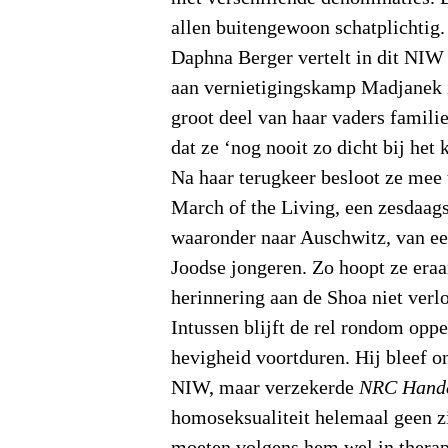
allen buitengewoon schatplichtig.
Daphna Berger vertelt in dit NIW 
aan vernietigingskamp Madjanek 
groot deel van haar vaders famil
dat ze ‘nog nooit zo dicht bij het
Na haar terugkeer besloot ze mee
March of the Living, een zesdaags
waaronder naar Auschwitz, van ee
Joodse jongeren. Zo hoopt ze eraan
herinnering aan de Shoa niet verlo
Intussen blijft de rel rondom oppe
hevigheid voortduren. Hij bleef o
NIW, maar verzekerde
NRC Hand
homoseksualiteit helemaal geen 
moeten volgens hem wel in therap