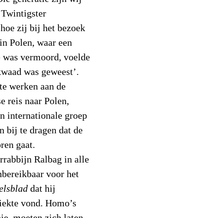
 Twintigster
hoe zij bij het bezoek
in Polen, waar een
ie was vermoord, voelde
 kwaad was geweest’.
 te werken aan de
e reis naar Polen,
n internationale groep
 bij te dragen dat de
ren gaat.
rrabbijn Ralbag in alle
nbereikbaar voor het
elsblad
dat hij
ziekte vond. Homo’s
ie, moeten zich laten