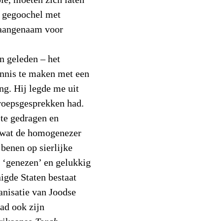
l gegoochel met
naangenaam voor
en geleden – het
nnis te maken met een
ng. Hij legde me uit
groepsgesprekken had.
te gedragen en
e wat de homogenezer
 benen op sierlijke
e ‘genezen’ en gelukkig
igde Staten bestaat
nisatie van Joodse
had ook zijn