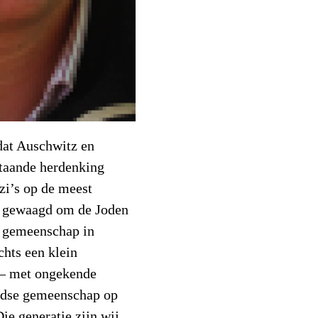
dat Auschwitz en
staande herdenking
azi’s op de meest
d gewaagd om de Joden
e gemeenschap in
hts een klein
 – met ongekende
oodse gemeenschap op
ie generatie zijn wij