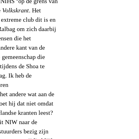
e NIHS ‘op de grens van
e
Volkskrant
. Het
 extreme club dit is en
Ralbag om zich daarbij
ensen die het
andere kant van de
e gemeenschap die
tijdens de Shoa te
ag. Ik heb de
oren
l het andere wat aan de
oet hij dat niet omdat
rlandse kranten leest?
dit NIW naar de
tuurders bezig zijn