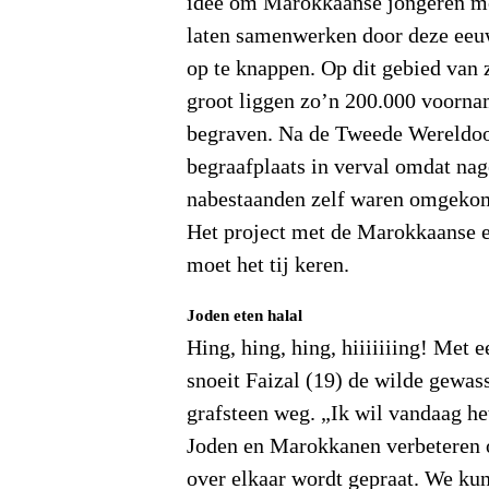
idee om Marokkaanse jongeren me
laten samenwerken door deze eeu
op te knappen. Op dit gebied van 
groot liggen zo’n 200.000 voorna
begraven. Na de Tweede Wereldo
begraafplaats in verval omdat nag
nabestaanden zelf waren omgekom
Het project met de Marokkaanse 
moet het tij keren.
Joden eten halal
Hing, hing, hing, hiiiiiiing! Met 
snoeit Faizal (19) de wilde gewas
grafsteen weg. „Ik wil vandaag he
Joden en Marokkanen verbeteren o
over elkaar wordt gepraat. We kun