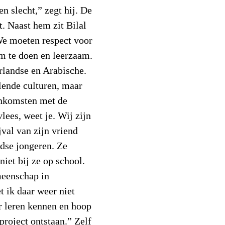
en slecht,” zegt hij. De
t. Naast hem zit Bilal
We moeten respect voor
m te doen en leerzaam.
rlandse en Arabische.
lende culturen, maar
enkomsten met de
lees, weet je. Wij zijn
ijval van zijn vriend
odse jongeren. Ze
niet bij ze op school.
meenschap in
 ik daar weer niet
er leren kennen en hoop
 project ontstaan.” Zelf