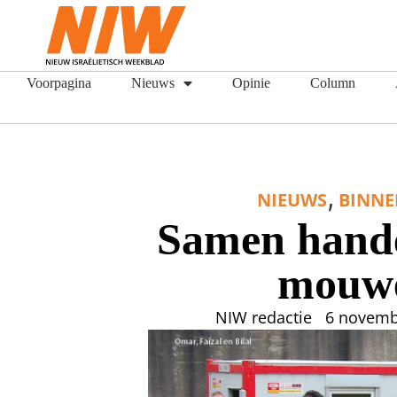
Voorpagina
Nieuws
Opinie
Column
,
NIEUWS
BINN
Samen hande
mouw
NIW redactie
6 novemb