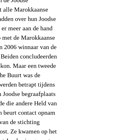
n de Joodse
t alle Marokkaanse
hadden over hun Joodse
 er meer aan de hand
p met de Marokkaanse
n 2006 winnaar van de
. Beiden concludeerden
l kon. Maar een tweede
che Buurt was de
werden betrapt tijdens
n Joodse begraafplaats
de die andere Held van
n beurt contact opnam
an de stichting
Oost. Ze kwamen op het