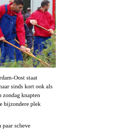
rdam-Oost staat
maar sinds kort ook als
n zondag knapten
e bijzondere plek
n paar scheve