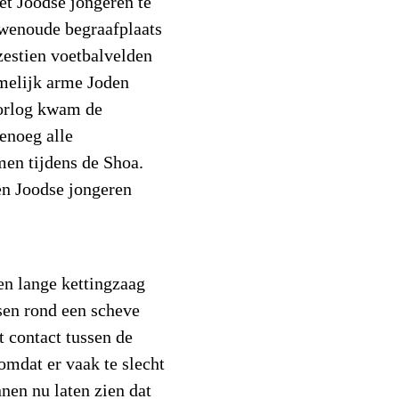
t Joodse jongeren te
wenoude begraafplaats
zestien voetbalvelden
melijk arme Joden
orlog kwam de
enoeg alle
en tijdens de Shoa.
en Joodse jongeren
een lange kettingzaag
sen rond een scheve
t contact tussen de
mdat er vaak te slecht
nen nu laten zien dat