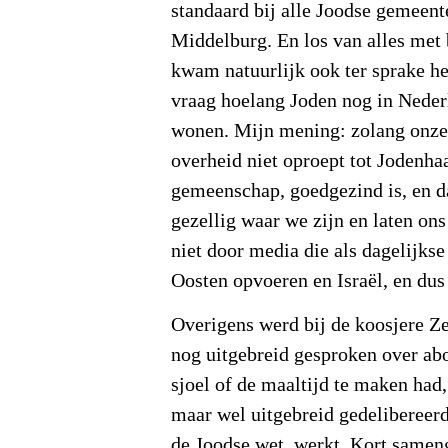
standaard bij alle Joodse gemeente
Middelburg. En los van alles met b
kwam natuurlijk ook ter sprake he
vraag hoelang Joden nog in Neder
wonen. Mijn mening: zolang onze 
overheid niet oproept tot Jodenha
gemeenschap, goedgezind is, en da
gezellig waar we zijn en laten ons
niet door media die als dagelijks
Oosten opvoeren en Israël, en du
Overigens werd bij de koosjere Z
nog uitgebreid gesproken over abo
sjoel of de maaltijd te maken had,
maar wel uitgebreid gedelibereer
de Joodse wet, werkt. Kort sameng