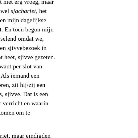
t niet erg vroeg, maar
k wel
sjachariet
, het
en mijn dagelijkse
. En toen begon mijn
sselend omdat we,
n sjivvebezoek in
t heet, sjivve gezeten.
want per slot van
. Als iemand een
ren, zit hij/zij een
s, sjivve. Dat is een
 verricht en waarin
 komen om te
iet, maar eindigden