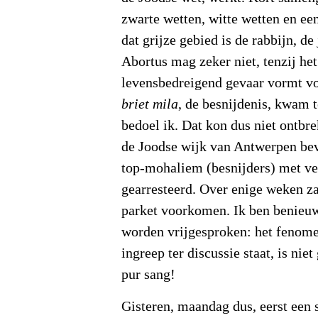
zwarte wetten, witte wetten en een
dat grijze gebied is de rabbijn, d
Abortus mag zeker niet, tenzij he
levensbedreigend gevaar vormt v
briet mila
, de besnijdenis, kwam te
bedoel ik. Dat kon dus niet ontbr
de Joodse wijk van Antwerpen be
top-mohaliem (besnijders) met v
gearresteerd. Over enige weken za
parket voorkomen. Ik ben benieuw
worden vrijgesproken: het fenome
ingreep ter discussie staat, is nie
pur sang!
Gisteren, maandag dus, eerst een s