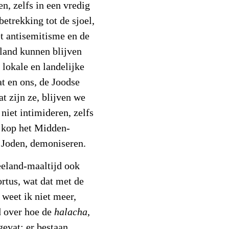
n, zelfs in een vredig
etrekking tot de sjoel,
t antisemitisme en de
land kunnen blijven
lokale en landelijke
at en ons, de Joodse
t zijn ze, blijven we
 niet intimideren, zelfs
e kop het Midden-
s Joden, demoniseren.
eeland-maaltijd ook
rtus, wat dat met de
 weet ik niet meer,
d over hoe de
halacha
,
evat: er bestaan