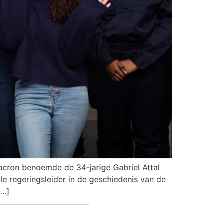
acron benoemde de 34-jarige Gabriel Attal
le regeringsleider in de geschiedenis van de
[…]