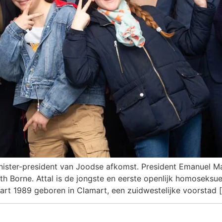
inister-president van Joodse afkomst. President Emanuel M
h Borne. Attal is de jongste en eerste openlijk homoseksue
aart 1989 geboren in Clamart, een zuidwestelijke voorstad 