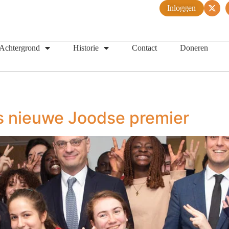
Inloggen
Achtergrond
Historie
Contact
Doneren
jks nieuwe Joodse premier