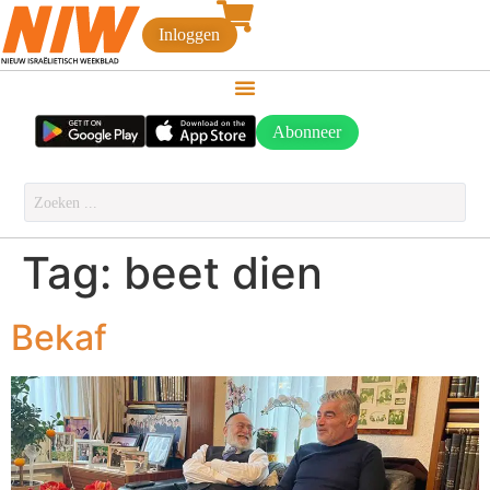
Inloggen
Abonneer
Tag:
beet dien
Bekaf