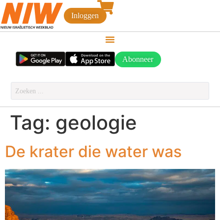
Inloggen
Abonneer
Tag:
geologie
De krater die water was