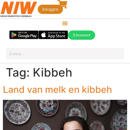
Inloggen
Abonneer
Tag:
Kibbeh
Land van melk en kibbeh