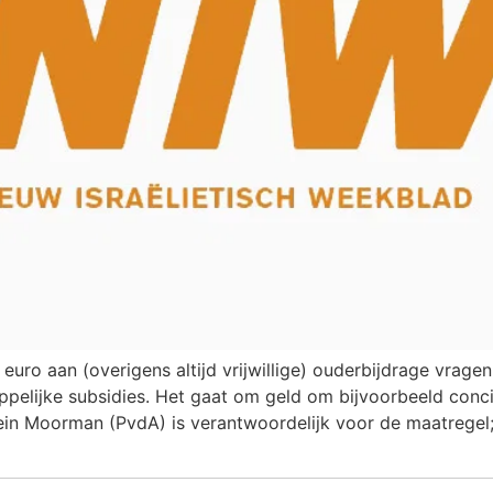
ro aan (overigens altijd vrijwillige) ouderbijdrage vrage
elijke subsidies. Het gaat om geld om bijvoorbeeld concië
n Moorman (PvdA) is verantwoordelijk voor de maatregel;