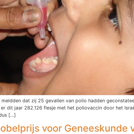
meldden dat zij 25 gevallen van polio hadden geconstateer
er dit jaar 282.126 flesje met het poliovaccin door het Israë
dus […]
belprijs voor Geneeskunde v