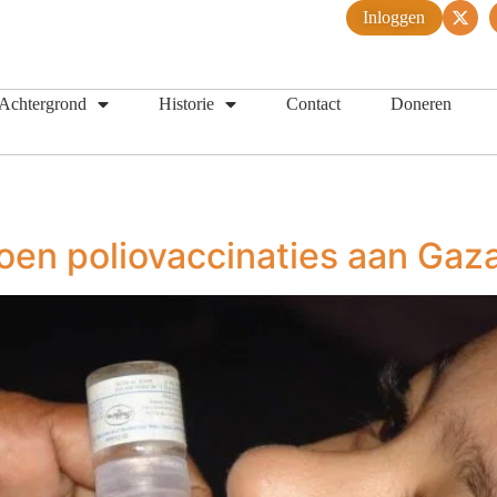
Inloggen
Achtergrond
Historie
Contact
Doneren
ljoen poliovaccinaties aan Ga