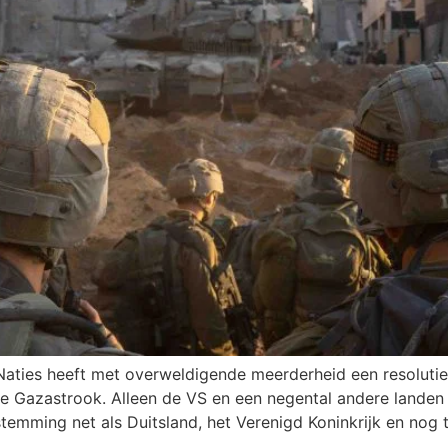
aties heeft met overweldigende meerderheid een resoluti
 de Gazastrook. Alleen de VS en een negental andere landen
emming net als Duitsland, het Verenigd Koninkrijk en nog t