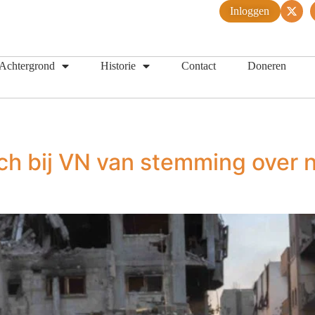
Inloggen
Achtergrond
Historie
Contact
Doneren
ch bij VN van stemming over 