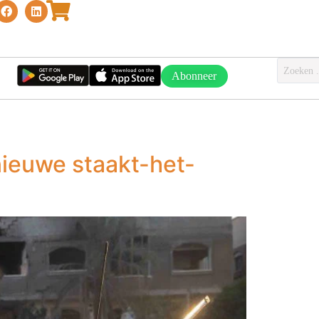
Abonneer
nieuwe staakt-het-