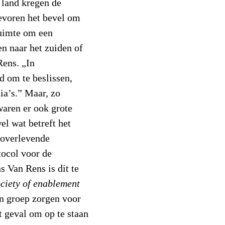
t land kregen de
evoren het bevel om
ruimte om een
en naar het zuiden of
Rens. „In
 om te beslissen,
ia’s.” Maar, zo
aren er ook grote
el wat betreft het
l overlevende
tocol voor de
s Van Rens is dit te
ociety of enablement
en groep zorgen voor
it geval om op te staan