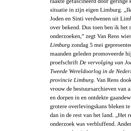
raakte gefascineerd door geringe 
situatie in zijn eigen Limburg. „I
Joden en Sinti verdwenen uit Lim
over bekend. Dus toen ben ik het 
onderzoeken,” zegt Van Rens wie
Limburg
zondag 5 mei gepresente
maanden geleden promoveerde hij
proefschrift
De vervolging van Jod
Tweede Wereldoorlog in de Neder
provincie Limburg
. Van Rens doo
vrouw de bestuursarchieven van a
en dorpen in en ontdekte gaandew
grotere overlevingskans bleken t
dan in de rest van het land. „Het r
onderzoek was verbluffend. Ander