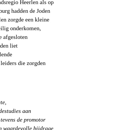
adsregio Heerlen als op
mburg hadden de Joden
len zorgde een kleine
eilig onderkomen,
ne afgesloten
den liet
llende
leiders die zorgden
te,
destudies aan
 tevens de promotor
n waardevolle bijdrage