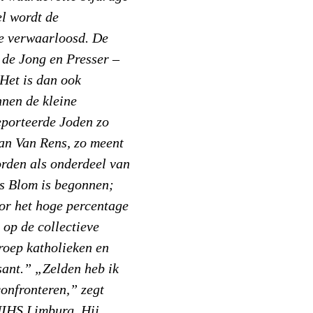
el wordt de
e verwaarloosd. De
, de Jong en Presser –
Het is dan ook
nnen de kleine
eporteerde Joden zo
van Van Rens, zo meent
rden als onderdeel van
ns Blom is begonnen;
or het hoge percentage
op de collectieve
roep katholieken en
sant.” „Zelden heb ik
confronteren,” zegt
NIHS Limburg. Hij