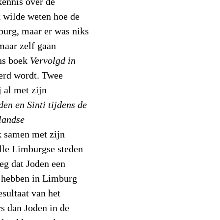
kennis over de
k wilde weten hoe de
burg, maar er was niks
maar zelf gaan
ns boek
Vervolgd in
erd wordt. Twee
 al met zijn
en en Sinti tijdens de
landse
k samen met zijn
lle Limburgse steden
eg dat Joden een
e hebben in Limburg
esultaat van het
s dan Joden in de