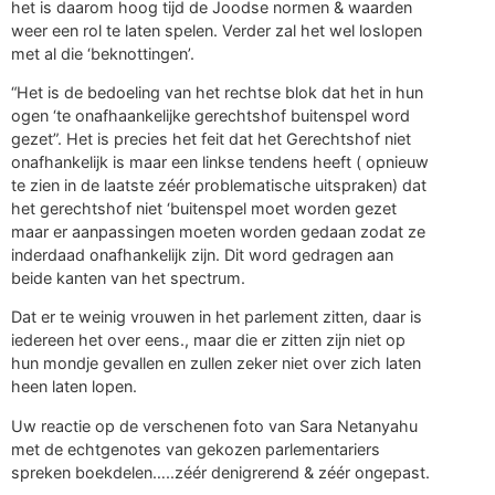
het is daarom hoog tijd de Joodse normen & waarden
weer een rol te laten spelen. Verder zal het wel loslopen
met al die ‘beknottingen’.
“Het is de bedoeling van het rechtse blok dat het in hun
ogen ‘te onafhaankelijke gerechtshof buitenspel word
gezet”. Het is precies het feit dat het Gerechtshof niet
onafhankelijk is maar een linkse tendens heeft ( opnieuw
te zien in de laatste zéér problematische uitspraken) dat
het gerechtshof niet ‘buitenspel moet worden gezet
maar er aanpassingen moeten worden gedaan zodat ze
inderdaad onafhankelijk zijn. Dit word gedragen aan
beide kanten van het spectrum.
Dat er te weinig vrouwen in het parlement zitten, daar is
iedereen het over eens., maar die er zitten zijn niet op
hun mondje gevallen en zullen zeker niet over zich laten
heen laten lopen.
Uw reactie op de verschenen foto van Sara Netanyahu
met de echtgenotes van gekozen parlementariers
spreken boekdelen…..zéér denigrerend & zéér ongepast.