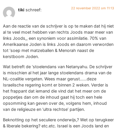
22 november 2022 om 11:13
tiki
schreef:
Aan de reactie van de schrijver is op te maken dat hij niet
al te veel moet hebben van rechts Joods maar meer van
links Joods,, een synoniem voor assimilatie. 70% van
Amerikaanse Joden is links Joods en daarom verworden
tot ‘soep met matzeballen & Menorah naast de
kerstboom Joden.
Wat betreft de ‘stoelendans van Netanyahu. De schrijver
is misschien al het jaar lange stoelendans drama van de
NL-coalitie vergeten. Wees maar gerust……deze
Israelische regering komt er binnen 2 weken. Verder is
het frappant dat iemand die vind dat het meer om de
poppetjes dan om de inhoud gaat hij toch een hele
opsomming kan geven over de, volgens hem, inhoud
van de religieuze en ‘ultra rechtse’ partijen.
Beknotting op het seculiere onderwijs,? Wet op terugkeer
& liberale bekering? etc.etc. Israel is een Joods land en