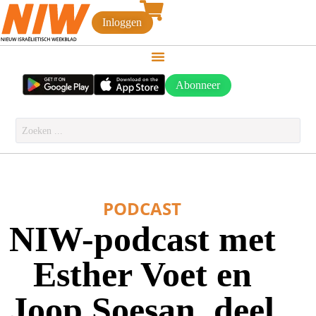
Inloggen
Abonneer
PODCAST
NIW-podcast met
Esther Voet en
Joop Soesan, deel