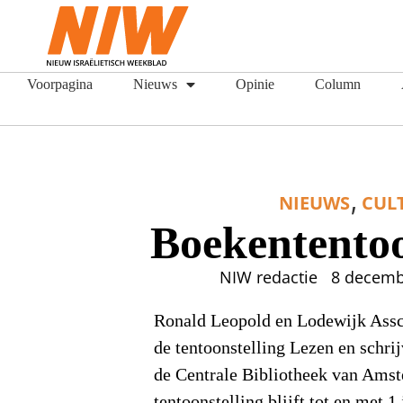
Voorpagina
Nieuws
Opinie
Column
,
NIEUWS
CUL
Boekententoo
NIW redactie
8 decemb
Ronald Leopold en Lodewijk Assc
de tentoonstelling Lezen en schri
de Centrale Bibliotheek van Ams
tentoonstelling blijft tot en met 1