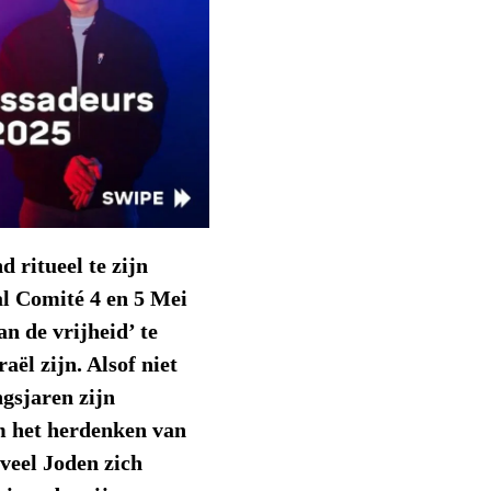
d ritueel te zijn
al Comité 4 en 5 Mei
n de vrijheid’ te
aël zijn. Alsof niet
ngsjaren zijn
m het herdenken van
veel Joden zich