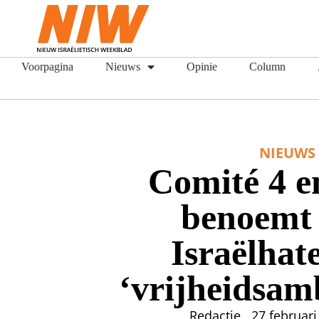
Voorpagina
Nieuws
Opinie
Column
NIEUWS
Comité 4 e
benoemt
Israëlhate
‘vrijheidsam
Redactie
27 februari