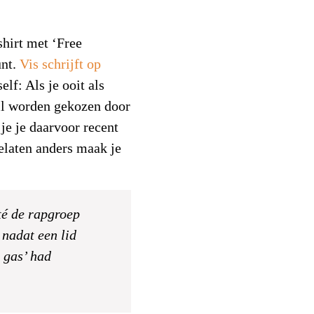
hirt met ‘Free
unt.
Vis schrijft op
self: Als je ooit als
il worden gekozen door
je je daarvoor recent
gelaten anders maak je
té de rapgroep
 nadat een lid
 gas’ had