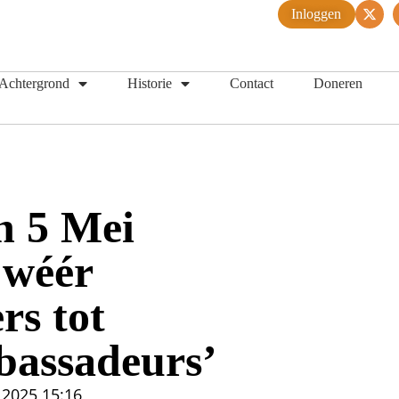
Inloggen
Achtergrond
Historie
Contact
Doneren
n 5 Mei
 wéér
rs tot
bassadeurs’
 2025
15:16