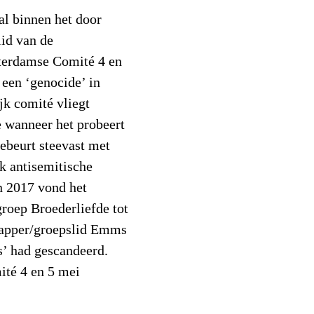
al binnen het door
id van de
terdamse Comité 4 en
 een ‘genocide’ in
jk comité vliegt
e wanneer het probeert
gebeurt steevast met
ok antisemitische
in 2017 vond het
roep Broederliefde tot
rapper/groepslid Emms
’ had gescandeerd.
ité 4 en 5 mei