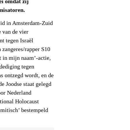
ei omdat zij
nisatoren.
lid in Amsterdam-Zuid
 van de vier
nt tegen Israël
n zangeres/rapper S10
 in mijn naam’-actie,
rdediging tegen
as ontzegd wordt, en de
de Joodse staat gelegd
oor Nederland
ational Holocaust
emitisch’ bestempeld