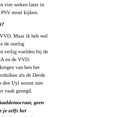
n vier weken later in
n PSV moet kijken.
t?
 VVD. Maar ik heb wel
e de oorlog
n veilig voelden bij de
vdA en de VVD.
 kregen van hen het
erduiken als de Derde
p den Uyl woont niet
 er vaak gezegd.
ciaaldemocraat, geen
 je zelfs het