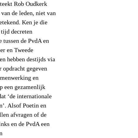
steekt Rob Oudkerk
 van de leden, niet van
getekend. Ken je die
tijd decreten
e tussen de PvdA en
der en Tweede
en hebben destijds via
r opdracht gegeven
 samenwerking en
 op een gezamenlijk
at ‘de internationale
’. Alsof Poetin en
len afvragen of de
inks en de PvdA een
en