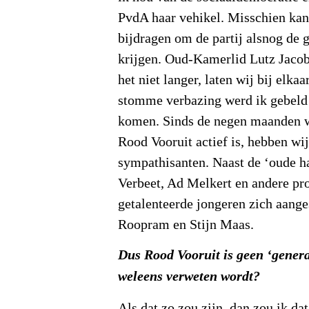
PvdA haar vehikel. Misschien kan 
bijdragen om de partij alsnog de g
krijgen. Oud-Kamerlid Lutz Jacobi
het niet langer, laten wij bij elka
stomme verbazing werd ik gebeld 
komen. Sinds de negen maanden w
Rood Vooruit actief is, hebben wi
sympathisanten. Naast de ‘oude h
Verbeet, Ad Melkert en andere pr
getalenteerde jongeren zich aang
Roopram en Stijn Maas.
Dus Rood Vooruit is geen ‘generat
weleens verweten wordt?
Als dat zo zou zijn, dan zou ik dat