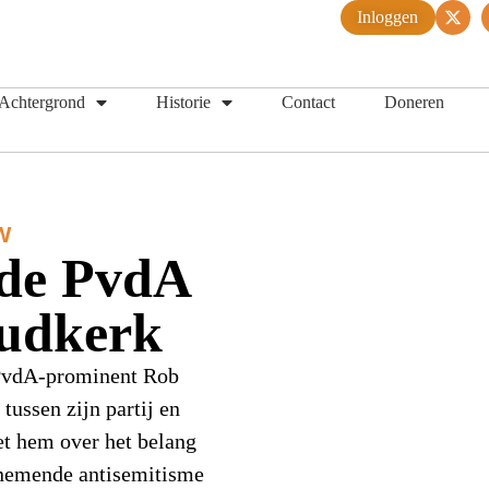
Inloggen
Achtergrond
Historie
Contact
Doneren
W
de PvdA
udkerk
 PvdA-prominent Rob
ussen zijn partij en
t hem over het belang
enemende antisemitisme