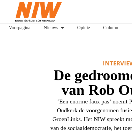
Voorpagina
Nieuws
Opinie
Column
INTERVIE
De gedroom
van Rob O
‘Een enorme faux pas’ noemt
Oudkerk de voorgenomen fusie t
GroenLinks. Het NIW spreekt me
van de sociaaldemocratie, het to