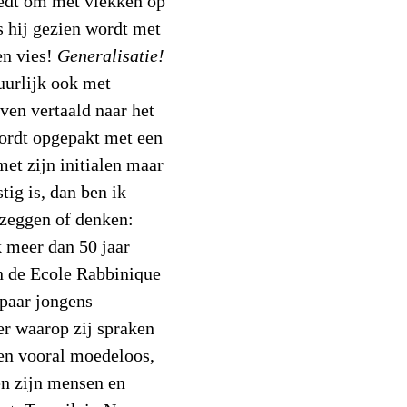
iedt om met vlekken op
s hij gezien wordt met
en vies!
Generalisatie!
uurlijk ook met
ven vertaald naar het
wordt opgepakt met een
met zijn initialen maar
stig is, dan ben ik
 zeggen of denken:
k meer dan 50 jaar
an de Ecole Rabbinique
 paar jongens
r waarop zij spraken
en vooral moedeloos,
en zijn mensen en