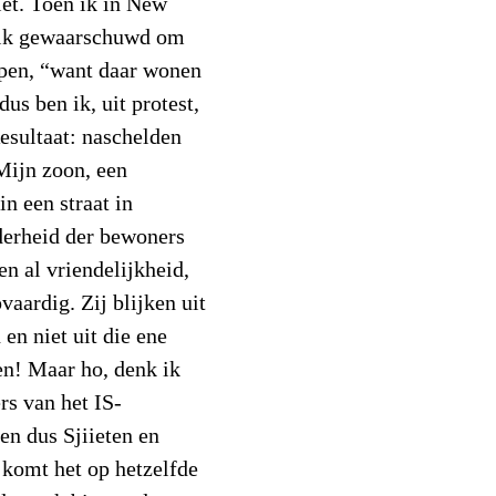
et. Toen ik in New
d ik gewaarschuwd om
lopen, “want daar wonen
dus ben ik, uit protest,
Resultaat: naschelden
Mijn zoon, een
n een straat in
erheid der bewoners
en al vriendelijkheid,
vaardig. Zij blijken uit
en niet uit die ene
ten! Maar ho, denk ik
rs van het IS-
en dus Sjiieten en
 komt het op hetzelfde