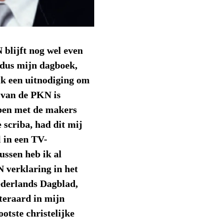
 blijft nog wel even
 dus mijn dagboek,
ik een uitnodiging om
 van de PKN is
bben met de makers
 scriba, had dit mij
l in een TV-
ssen heb ik al
 verklaring in het
ederlands Dagblad,
iteraard in mijn
ootste christelijke