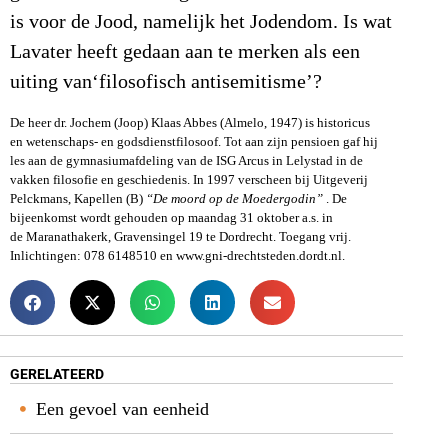
is voor de Jood, namelijk het Jodendom. Is wat
Lavater heeft gedaan aan te merken als een
uiting van‘filosofisch antisemitisme’?
De heer dr. Jochem (Joop) Klaas Abbes (Almelo, 1947) is historicus
en
wetenschaps- en godsdienstfilosoof. Tot aan zijn pensioen gaf hij
les aan de
gymnasiumafdeling van de ISG Arcus in Lelystad in de
vakken filosofie en
geschiedenis. In 1997 verscheen bij Uitgeverij
Pelckmans, Kapellen (B)
“De
moord op de Moedergodin”
.
De
bijeenkomst wordt gehouden op maandag 31 oktober a.s. in
de
Maranathakerk, Gravensingel 19 te Dordrecht. Toegang vrij.
Inlichtingen:
078 6148510 en www.gni-drechtsteden.dordt.nl.
GERELATEERD
Een gevoel van eenheid