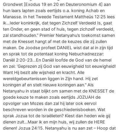
Grondwet [Exodus 19 en 20 en Deuteronomium 4] aan
hun laars lapten zoals eertijds o.a. koning Achab en
Manasse. In het Tweede Testament Mattheüs 12:25 lees
ik…Ieder koninkrijk, dat tegen Zichzelf Verdeeld Is, gaat
ten Onder, en geen stad of huis, tegen zichzelf verdeeld,
zal standhouden.” Premier Netanyahu’s toekomst samen
met de Knesset hangt af met de keuzes die zij zullen
maken. De Joodse profeet DANIEL wist dat al in zijn tijd
en sprak tot de potentaat koning Nebuchadnezzar:
Daniël 2:20-23…En Daniël loofde de God van de hemel
en zei: ‘Geprezen zij God van eeuwigheid tot eeuwigheid!
Want Hij bezit alle wijsheid en kracht. Alle
wereldgebeurtenissen liggen in Zijn hand. Hij zet
koningen af en stelt nieuwe koningen aan.” Als
Netanyahu in staat blijkt om samen met de KNESSET de
goede keuze te maken zoals eertijds JOZUAH de
opvolger van Mozes dan zal hij later ook eervol
beschreven worden in de geschiedenisboeken. Wat
sprak Jozua tot de Israëlieten? Kiest dan heden wie gij
dienen zult…Maar ik en mijn huis, wij zullen de HERE
dienen! Jozua 24:15. Netanyahu is nu aan zet – Hoop dat