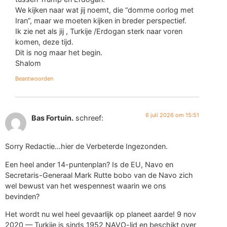
We kijken naar wat jij noemt, die “domme oorlog met
Iran”, maar we moeten kijken in breder perspectief.
Ik zie net als jij , Turkije /Erdogan sterk naar voren
komen, deze tijd.
Dit is nog maar het begin.
Shalom
Beantwoorden
6 juli 2026 om 15:51
Bas Fortuin.
schreef:
Sorry Redactie…hier de Verbeterde Ingezonden.
Een heel ander 14-puntenplan? Is de EU, Navo en
Secretaris-Generaal Mark Rutte bobo van de Navo zich
wel bewust van het wespennest waarin we ons
bevinden?
Het wordt nu wel heel gevaarlijk op planeet aarde! 9 nov
2020 — Turkije is sinds 1952 NAVO-lid en beschikt over