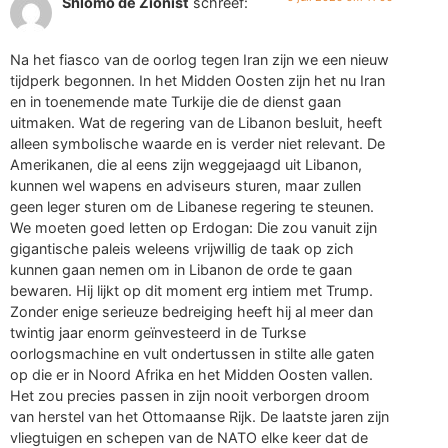
Shlomo de Zionist
schreef:
Na het fiasco van de oorlog tegen Iran zijn we een nieuw
tijdperk begonnen. In het Midden Oosten zijn het nu Iran
en in toenemende mate Turkije die de dienst gaan
uitmaken. Wat de regering van de Libanon besluit, heeft
alleen symbolische waarde en is verder niet relevant. De
Amerikanen, die al eens zijn weggejaagd uit Libanon,
kunnen wel wapens en adviseurs sturen, maar zullen
geen leger sturen om de Libanese regering te steunen.
We moeten goed letten op Erdogan: Die zou vanuit zijn
gigantische paleis weleens vrijwillig de taak op zich
kunnen gaan nemen om in Libanon de orde te gaan
bewaren. Hij lijkt op dit moment erg intiem met Trump.
Zonder enige serieuze bedreiging heeft hij al meer dan
twintig jaar enorm geïnvesteerd in de Turkse
oorlogsmachine en vult ondertussen in stilte alle gaten
op die er in Noord Afrika en het Midden Oosten vallen.
Het zou precies passen in zijn nooit verborgen droom
van herstel van het Ottomaanse Rijk. De laatste jaren zijn
vliegtuigen en schepen van de NATO elke keer dat de