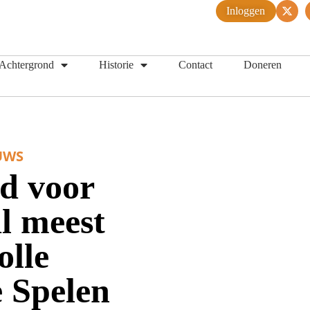
Inloggen
Achtergrond
Historie
Contact
Doneren
UWS
ud voor
al meest
olle
 Spelen