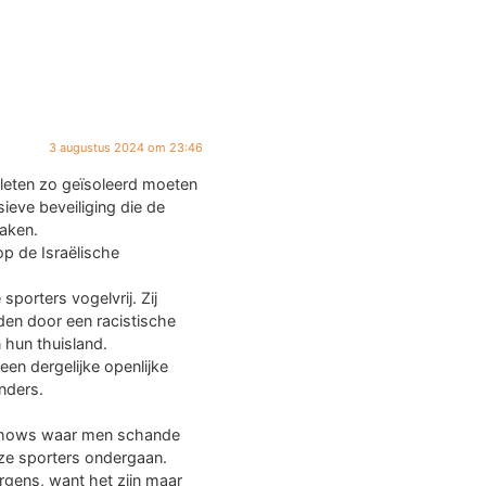
3 augustus 2024 om 23:46
atleten zo geïsoleerd moeten
sieve beveiliging die de
aken.
 op de Israëlische
sporters vogelvrij. Zij
en door een racistische
 hun thuisland.
 een dergelijke openlijke
nders.
kshows waar men schande
eze sporters ondergaan.
rgens, want het zijn maar