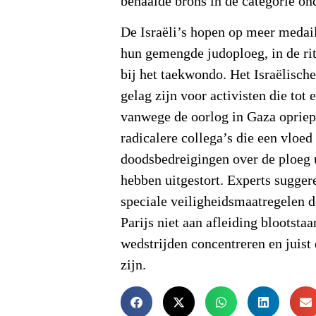
behaalde brons in de categorie o
De Israëli’s hopen op meer medai
hun gemengde judoploeg, in de r
bij het taekwondo. Het Israëlisch
gelag zijn voor activisten die tot 
vanwege de oorlog in Gaza oprie
radicalere collega’s die een vloed
doodsbedreigingen over de ploeg u
hebben uitgestort. Experts suggere
speciale veiligheidsmaatregelen de
Parijs niet aan afleiding blootsta
wedstrijden concentreren en juist
zijn.