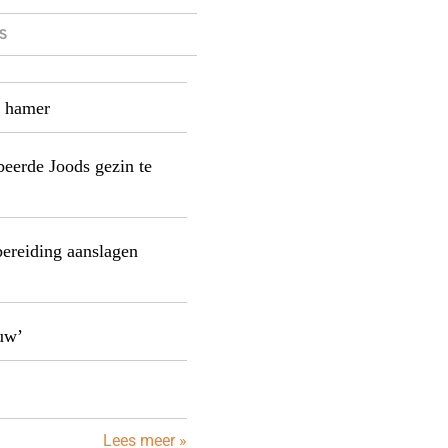
S
e hamer
beerde Joods gezin te
ereiding aanslagen
uw’
Lees meer »