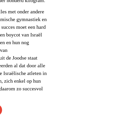
nder honderd kilogram.
lles met onder andere
itmische gymnastiek en
e succes moet een hard
een boycot van Israël
pen en hun nog
 van
it de Joodse staat
erden al dat door alle
 Israëlische atleten in
an, zich enkel op hun
 daarom zo succesvol