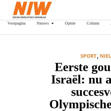
Voorpagina
Nieuws
Opinie
Column
,
SPORT
NIE
Eerste go
Israël: nu 
succesv
Olympische