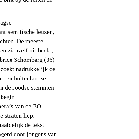
aagse
antisemitische leuzen,
ochten. De meeste
n zichzelf uit beeld,
abrice Schomberg (36)
 zoekt nadrukkelijk de
n- en buitenlandse
van de Joodse stemmen
 begin
mera’s van de EO
 straten liep.
aaldelijk de tekst
ngerd door jongens van