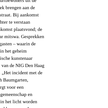
uurtbewoners uit de
oek brengen aan de
traat. Bij aankomst
ter te verstaan
nkomst plaatsvond; de
ar mitswa. Gesprekken
gasten – waarin de
 in het geheim
lische kunstenaar
ur van de NIG Den Haag
 „Het incident met de
eh Baumgarten,
rgt voor een
e gemeenschap en
n het licht worden