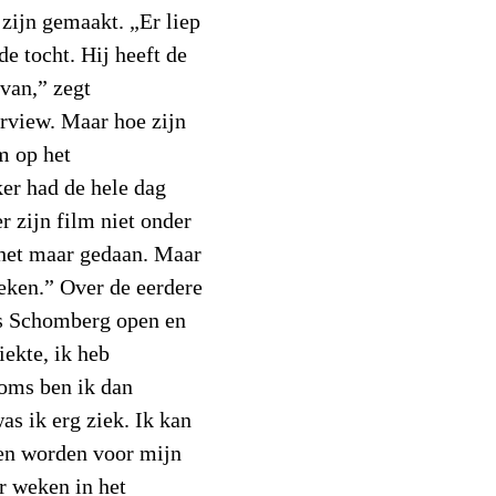
zijn gemaakt. „Er liep
 tocht. Hij heeft de
van,” zegt
erview. Maar hoe zijn
m op het
er had de hele dag
 zijn film niet onder
 het maar gedaan. Maar
eken.” Over de eerdere
is Schomberg open en
ziekte, ik heb
Soms ben ik dan
as ik erg ziek. Ik kan
en worden voor mijn
ar weken in het