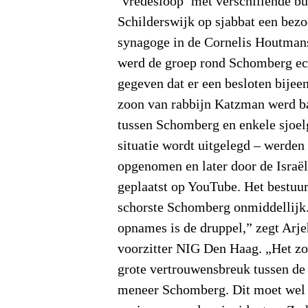
‘vredesloop’ met verschillende b
Schilderswijk op sjabbat een bez
synagoge in de Cornelis Houtmans
werd de groep rond Schomberg ech
gegeven dat er een besloten bijee
zoon van rabbijn Katzman werd b
tussen Schomberg en enkele sjoel
situatie wordt uitgelegd – werden
opgenomen en later door de Israë
geplaatst op YouTube. Het bestu
schorste Schomberg onmiddellijk.
opnames is de druppel,” zegt Arj
voorzitter NIG Den Haag. „Het zo
grote vertrouwensbreuk tussen d
meneer Schomberg. Dit moet wel i