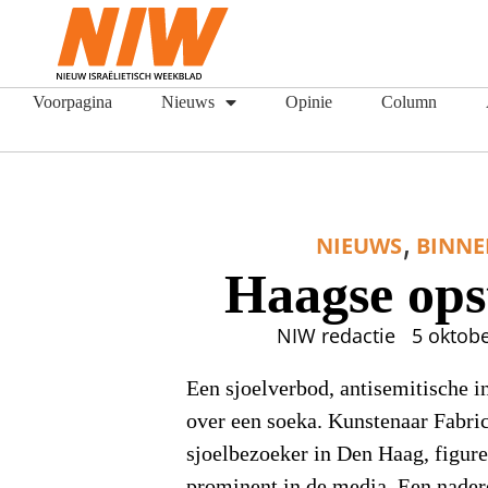
Voorpagina
Nieuws
Opinie
Column
,
NIEUWS
BINN
Haagse ops
NIW redactie
5 oktob
Een sjoelverbod, antisemitische i
over een soeka. Kunstenaar Fabri
sjoelbezoeker in Den Haag, figure
prominent in de media. Een nadere