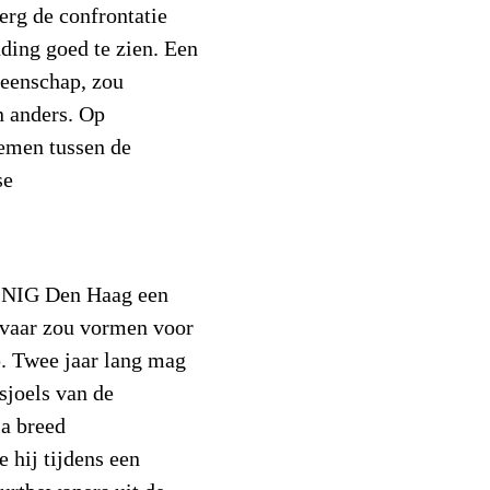
rg de confrontatie
nding goed te zien. Een
meenschap, zou
en anders. Op
lemen tussen de
se
.
e NIG Den Haag een
evaar zou vormen voor
. Twee jaar lang mag
 sjoels van de
a breed
 hij tijdens een