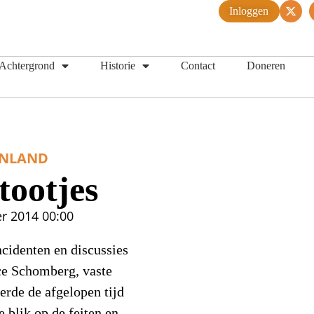
Inloggen
Achtergrond
Historie
Contact
Doneren
ENLAND
tootjes
er 2014
00:00
ncidenten en discussies
ce Schomberg, vaste
erde de afgelopen tijd
 blik op de feiten en