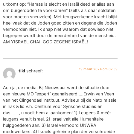
uitkomt op: “Hamas is slecht en Israël deed er alles aan
om burgerdoden te voorkomen” (zelfs als daar soldaten
voor moeten sneuvelen). Met terugwerkende kracht blijkt
heel vaak dat de Joden goed zitten en degene die Joden
vermoorden niet. Ik snap niet waarom dat sowieso niet
begrepen wordt door de meerderheid van de mensheid.
AM YISRAEL CHAI! GOD ZEGENE ISRAËL!
19 maart 2024 om 07:59
tiki
schreef:
Ach ja, de media. Bij Nieuwsuur werd de situatie door
een nieuwe MO “expert” geanaliseerd…..Erwin van Veen
van het Clingendael instituut. Adviseur bij de Nato missie
in Irak & lid v.h. Centrum voor Syrische studies.en
dus……., u voelt hem al aankomen! 1) Leugens & méér
leugens vanuit Israel. 2) Israel valt alle Humanitaire
hulpgoederen aan. 3) Israel vermoord UNWRA
medewerkers. 4) Israels geheime plan der verschroeide