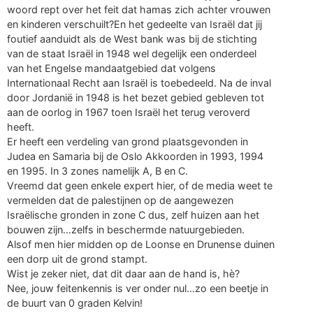
woord rept over het feit dat hamas zich achter vrouwen
en kinderen verschuilt?En het gedeelte van Israël dat jij
foutief aanduidt als de West bank was bij de stichting
van de staat Israël in 1948 wel degelijk een onderdeel
van het Engelse mandaatgebied dat volgens
Internationaal Recht aan Israël is toebedeeld. Na de inval
door Jordanië in 1948 is het bezet gebied gebleven tot
aan de oorlog in 1967 toen Israël het terug veroverd
heeft.
Er heeft een verdeling van grond plaatsgevonden in
Judea en Samaria bij de Oslo Akkoorden in 1993, 1994
en 1995. In 3 zones namelijk A, B en C.
Vreemd dat geen enkele expert hier, of de media weet te
vermelden dat de palestijnen op de aangewezen
Israëlische gronden in zone C dus, zelf huizen aan het
bouwen zijn…zelfs in beschermde natuurgebieden.
Alsof men hier midden op de Loonse en Drunense duinen
een dorp uit de grond stampt.
Wist je zeker niet, dat dit daar aan de hand is, hè?
Nee, jouw feitenkennis is ver onder nul…zo een beetje in
de buurt van 0 graden Kelvin!