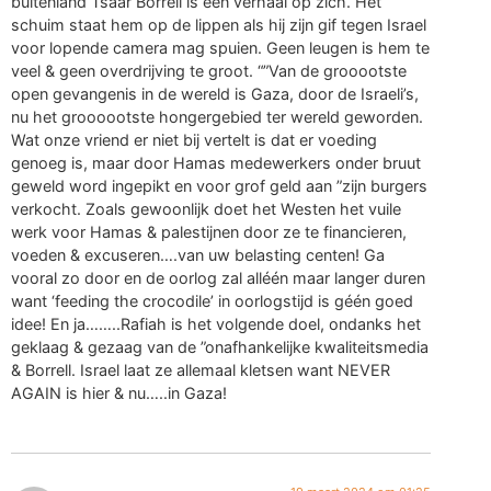
buitenland Tsaar Borrell is een verhaal op zich. Het
schuim staat hem op de lippen als hij zijn gif tegen Israel
voor lopende camera mag spuien. Geen leugen is hem te
veel & geen overdrijving te groot. “”Van de grooootste
open gevangenis in de wereld is Gaza, door de Israeli’s,
nu het groooootste hongergebied ter wereld geworden.
Wat onze vriend er niet bij vertelt is dat er voeding
genoeg is, maar door Hamas medewerkers onder bruut
geweld word ingepikt en voor grof geld aan ”zijn burgers
verkocht. Zoals gewoonlijk doet het Westen het vuile
werk voor Hamas & palestijnen door ze te financieren,
voeden & excuseren….van uw belasting centen! Ga
vooral zo door en de oorlog zal alléén maar langer duren
want ‘feeding the crocodile’ in oorlogstijd is géén goed
idee! En ja……..Rafiah is het volgende doel, ondanks het
geklaag & gezaag van de ”onafhankelijke kwaliteitsmedia
& Borrell. Israel laat ze allemaal kletsen want NEVER
AGAIN is hier & nu…..in Gaza!