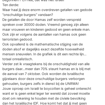
Ten derde:
Waar haal jij deze enorm overdreven getallen van gedode
“onschuldige burgers” vandaan?
De getallen die door Hamas zelf worden verspreid
spreken over 30000 doden. Vreemd genoeg zijn alleen
maar vrouwen en kinderen gedood en geen enkele man.
Ook zijn er volgens de aantallen van hamas ook geen
terroristen gedood.
Ook opvallend is de mathematische stijging van de
doden alsof er dagelijks exact dezelfde hoeveelheid
mensen sneuvelen. In de grafiek is dit een rechte lijn…
totaal onrealistisch.
Verder zet ik vraagtekens bij de onschuldigheid van alle
burgers daar…meer dan 70% steunt hamas en is blij met
de aanval van 7 oktober. Ook worden de Israëlische
gijzelaars door deze onschuldige burgers verborgen
gehouden, burgers zelfs in dienst bij de UNRWA!
Jouw oproep om Israël te boycotten is geheel onterecht
want er is geen enkel leger ter wereld dat zoveel moeite
doet om rekening te houden met de civiele bevolking
dan het Israëlische IDF. Hoe komt het dat jij met geen