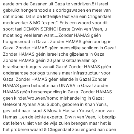
aarde om de Gazanen uit Gaza te verdrijven.5) Israel
gebruikt hongersnood als oorlogswapen en meer van
dat moois. Dit is de letterlijke text van een Clingendael
medewerker & MO “expert”. Er is een woord voor dit
soort taal DEMONISERING! Beste Erwin van Veen, u
moet nog veel leren want….Zonder HAMAS géén
hongersnood in Gaza!. Zonder HAMAS géén oorlog in
Gaza! Zonder HAMAS géén menselijke schilden in Gaza!
Zonder HAMAS géén Israelische gijzelaars in Gaza!
Zonder HAMAS géén 20 jaar raketaanvallen op
Israelische burgers vanuit Gaza! Zonder HAMAS géén
onderaardse oorlogs tunnels maar infrastructuur voor
Gaza! Zonder HAMAS géén ellende in Gaza! Zonder
HAMAS geen behoefte aan UNWRA in Gaza! Zonder
HAMAS géén hersenspoeling in Gaza. Zonder HAMAS
geen kinder/vrouwen/homo mishandeling in Gaza:
Getekent Ayman Abu Suboh, geboren in Khan Yunis,
gevlucht naar Israel & Mosab Hassan Yousef, zoon van
Hamas….en de échte experts. Erwin van Veen, ik begrijp
dat feiten u niet van de wijs zullen brengen maar het is
het proberen waard & Clingendael zou er goed aan doen