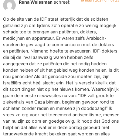
19 maart 2024 om 01:25
Rena Weissman
schreef:
Op de site van de IDF staat letterlijk dat de soldaten
getraind zijn om tijdens zo’n operatie zo weinig mogelijk
schade toe te brengen aan patiënten, dokters,
medicijnen en apparatuur. Er waren zelfs Arabisch-
sprekende gevraagd te communiceren met de dokters
en patiënten. Niemand hoefte te evacueren. IDF-dokters
die bij de inval aanwezig waren hebben zelfs
aangegeven dat ze patiënten die het nodig hadden
konden helpen of uit het gebied weg konden halen. Is dit
nou genocide? Als dit genocide zou moeten zijn, zijn
Israëliërs echt héél slecht erin. Het is verschrikkelijk dat
dit soort dingen niet op het nieuws komen. Waarschijnlijk
gaan de meeste nieuwssites nu van: “IDF valt grootste
ziekenhuis van Gaza binnen, beginnen gewoon rond te
schieten zonder reden en mensen zijn doodsbang!” Ik
vrees zo erg voor het toenemend antisemitisme, mensen
van nu zijn zo dom en goedgelovig. Ik hoop dat God ons
helpt en dat alles wat er in deze oorlog gebeurd met
terugwerkende kracht bekeken gaat worden en alles