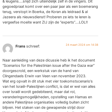
& leugens….snijd zich uiteindelijk zelf in de vingers. Dit
gegoedpraat komt over een paar jaar als een boemerang
terug, verstopt in Boerka, de Koran als leidraad & al
Jazeera als nieuwsdienst! Proberen ze iets te leren is
vergeefse moeite want ZIJ zijn de “experts”….LOL!!
24 maart 2024 om 14:38
Frans
schreef:
Naar aanleiding van deze dicussie heb ik het document
“Scenarios for the Palestinian issue after the Gaza war”
doorgescrold, een werkstuk van de hand van
Clingendaels Erwin van Veen van november 2023.
Wat erg opvalt in dit stuk met vier toekomstscenario’s
van het Israël-Palestijnen conflict, is dat er wel van alles
over Israël wordt gedebiteerd, maar dat rol,
veranderingsmogelijkheden, opstelling van Hamas en
andere Palestijnse organisaties volledig buiten zicht
blijven. Het staken van de gewapende strijd door