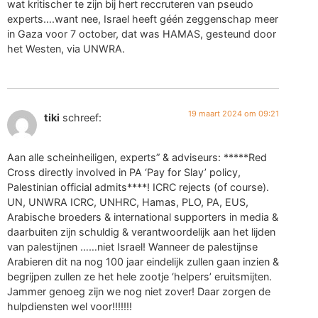
wat kritischer te zijn bij hert reccruteren van pseudo
experts….want nee, Israel heeft géén zeggenschap meer
in Gaza voor 7 october, dat was HAMAS, gesteund door
het Westen, via UNWRA.
19 maart 2024 om 09:21
tiki
schreef:
Aan alle scheinheiligen, experts” & adviseurs: *****Red
Cross directly involved in PA ‘Pay for Slay’ policy,
Palestinian official admits****! ICRC rejects (of course).
UN, UNWRA ICRC, UNHRC, Hamas, PLO, PA, EUS,
Arabische broeders & international supporters in media &
daarbuiten zijn schuldig & verantwoordelijk aan het lijden
van palestijnen ……niet Israel! Wanneer de palestijnse
Arabieren dit na nog 100 jaar eindelijk zullen gaan inzien &
begrijpen zullen ze het hele zootje ‘helpers’ eruitsmijten.
Jammer genoeg zijn we nog niet zover! Daar zorgen de
hulpdiensten wel voor!!!!!!!