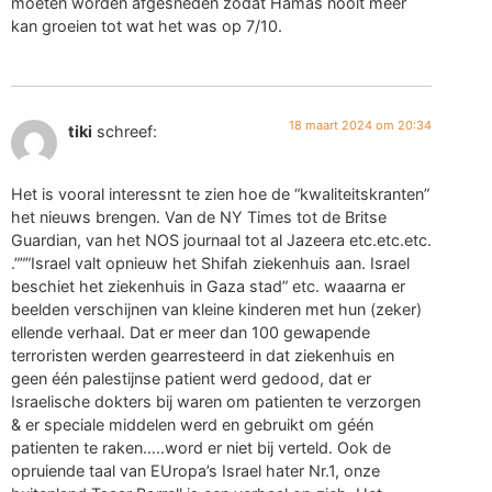
moeten worden afgesneden zodat Hamas nooit meer
kan groeien tot wat het was op 7/10.
18 maart 2024 om 20:34
tiki
schreef:
Het is vooral interessnt te zien hoe de “kwaliteitskranten”
het nieuws brengen. Van de NY Times tot de Britse
Guardian, van het NOS journaal tot al Jazeera etc.etc.etc.
.”””Israel valt opnieuw het Shifah ziekenhuis aan. Israel
beschiet het ziekenhuis in Gaza stad” etc. waaarna er
beelden verschijnen van kleine kinderen met hun (zeker)
ellende verhaal. Dat er meer dan 100 gewapende
terroristen werden gearresteerd in dat ziekenhuis en
geen één palestijnse patient werd gedood, dat er
Israelische dokters bij waren om patienten te verzorgen
& er speciale middelen werd en gebruikt om géén
patienten te raken…..word er niet bij verteld. Ook de
opruiende taal van EUropa’s Israel hater Nr.1, onze