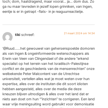
toch; dom, haatdragend, maar vooral… ja… dom dus. Zo
ga nu maar tevreden in jezelf lopen grinniken, van Ingen,
eentje is er in getrapt -flats- in je reaguurreactietje.
21 maart 2024 om 14:34
tiki
schreef:
‘@Ruud……het gewouwel van gehersenspoelde domoren
als van Ingen & ongeinformeerde wetenschappers als
Erwin van Veen van Clingendael of die andere “erkend
specialist op het terrein van het Israëlisch-Palestijnse
conflict en de geschiedenis van de mensenrechten” onze
welbekende Peter Malcontent van de Utrechtse
universiteit, vertellen alles wat je moet weten over hun
expertise, alles over de instituten die dit soort idioten
hebben aangesteld, alles over de media die deze
kneuzen blijven uitnodigen & alles over het land dat er
niets aan doet om hun “”inzichten” te corrigeren. Een land
waar vrije meningsuiting word gebruikt voor demonisatie