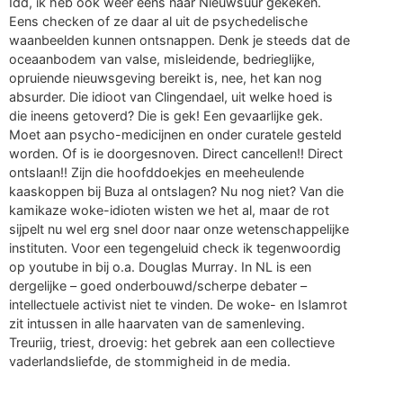
Idd, ik heb ook weer eens naar Nieuwsuur gekeken.
Eens checken of ze daar al uit de psychedelische
waanbeelden kunnen ontsnappen. Denk je steeds dat de
oceaanbodem van valse, misleidende, bedrieglijke,
opruiende nieuwsgeving bereikt is, nee, het kan nog
absurder. Die idioot van Clingendael, uit welke hoed is
die ineens getoverd? Die is gek! Een gevaarlijke gek.
Moet aan psycho-medicijnen en onder curatele gesteld
worden. Of is ie doorgesnoven. Direct cancellen!! Direct
ontslaan!! Zijn die hoofddoekjes en meeheulende
kaaskoppen bij Buza al ontslagen? Nu nog niet? Van die
kamikaze woke-idioten wisten we het al, maar de rot
sijpelt nu wel erg snel door naar onze wetenschappelijke
instituten. Voor een tegengeluid check ik tegenwoordig
op youtube in bij o.a. Douglas Murray. In NL is een
dergelijke – goed onderbouwd/scherpe debater –
intellectuele activist niet te vinden. De woke- en Islamrot
zit intussen in alle haarvaten van de samenleving.
Treuriig, triest, droevig: het gebrek aan een collectieve
vaderlandsliefde, de stommigheid in de media.