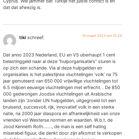
Cyprus. Wel jammer dat Turkije het juiste conflict is en
dat dat afwezig is.
15 maart 2023 om 15:24
tiki
schreef:
Dat anno 2023 Nederland, EU en VS uberhaupt 1 cent
belastinggeld naar al deze “hulporganisatie’s” sturen is
op zich een schande. Via al deze hulpgelden en
organisaties is het palestijnse vluchtelingen ‘volk’ na 75
jaar gemuteerd van 650 000 vrijwillige vluchtelingen tot
6.5 miljoen eeuwige vluchtelingen met erfrecht. . De 850
000 gedwongen Joodse vluchtelingen uit Arabische
landen zijn ‘zonder UN hulpgelden, uitgegroeid tot een
bruisend, succesvoll, rijk, innovatief volk in een sterke
natie, na 2000 jaar diaspora en afhankelijkheid van onze
vrienden vol Westerse normen en waarden. W.b.t. de
Jood Kenneth Roth……., de man is een self hating
miserabel figuur, die denkt door zijn afkomst te verkopen