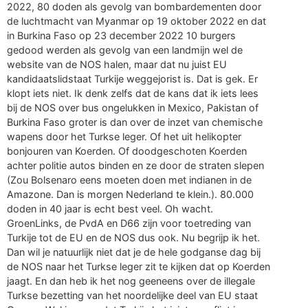
2022, 80 doden als gevolg van bombardementen door
de luchtmacht van Myanmar op 19 oktober 2022 en dat
in Burkina Faso op 23 december 2022 10 burgers
gedood werden als gevolg van een landmijn wel de
website van de NOS halen, maar dat nu juist EU
kandidaatslidstaat Turkije weggejorist is. Dat is gek. Er
klopt iets niet. Ik denk zelfs dat de kans dat ik iets lees
bij de NOS over bus ongelukken in Mexico, Pakistan of
Burkina Faso groter is dan over de inzet van chemische
wapens door het Turkse leger. Of het uit helikopter
bonjouren van Koerden. Of doodgeschoten Koerden
achter politie autos binden en ze door de straten slepen
(Zou Bolsenaro eens moeten doen met indianen in de
Amazone. Dan is morgen Nederland te klein.). 80.000
doden in 40 jaar is echt best veel. Oh wacht.
GroenLinks, de PvdA en D66 zijn voor toetreding van
Turkije tot de EU en de NOS dus ook. Nu begrijp ik het.
Dan wil je natuurlijk niet dat je de hele godganse dag bij
de NOS naar het Turkse leger zit te kijken dat op Koerden
jaagt. En dan heb ik het nog geeneens over de illegale
Turkse bezetting van het noordelijke deel van EU staat