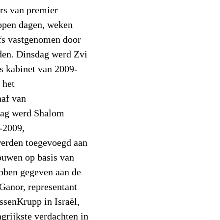
rs van premier
open dagen, weken
lfs vastgenomen door
uden. Dinsdag werd Zvi
s kabinet van 2009-
 het
haf van
sdag werd Shalom
-2009,
erden toegevoegd aan
rouwen op basis van
ebben gegeven aan de
Ganor, representant
senKrupp in Israël,
grijkste verdachten in