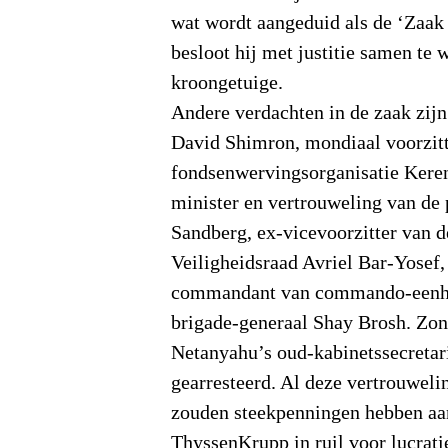
wat wordt aangeduid als de ‘Zaak 
besloot hij met justitie samen te 
kroongetuige.
Andere verdachten in de zaak zij
David Shimron, mondiaal voorzit
fondsenwervingsorganisatie Kere
minister en vertrouweling van de 
Sandberg, ex-vicevoorzitter van d
Veiligheidsraad Avriel Bar-Yosef
commandant van commando-eenhe
brigade-generaal Shay Brosh. Zo
Netanyahu’s oud-kabinetssecretar
gearresteerd. Al deze vertrouweli
zouden steekpenningen hebben a
ThyssenKrupp in ruil voor lucrat