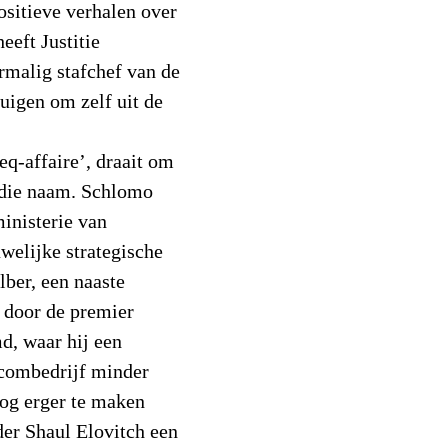
positieve verhalen over
eeft Justitie
rmalig stafchef van de
tuigen om zelf uit de
q-affaire’, draait om
 die naam. Schlomo
ministerie van
elijke strategische
lber, een naaste
 door de premier
md, waar hij een
ecombedrijf minder
og erger te maken
er Shaul Elovitch een