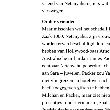
vriend van Netanyahu is, iets wat
verzwegen.
Onder vrienden
Maar misschien wel het schadelijk
Zaak 1000. Netanyahu, zijn vrouw
worden ervan beschuldigd dure c
hebben van Hollywood-baas Arno
Australische miljardair James Pac
echtpaar Netanyahu peperdure ch
aan Sara – juwelen. Packer zou Y
met vliegreizen en hotelovernach
heeft toegegeven giften te hebbe
Milchan en Packer, maar ziet niet
presentjes ‘onder vrienden’, zoals 
Justitie denkt daar anders over. V