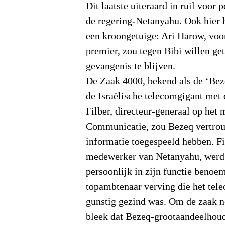
Dit laatste uiteraard in ruil voor 
de regering-Netanyahu. Ook hier h
een kroongetuige: Ari Harow, voo
premier, zou tegen Bibi willen ge
gevangenis te blijven.
De Zaak 4000, bekend als de ‘Beze
de Israëlische telecomgigant met
Filber, directeur-generaal op het 
Communicatie, zou Bezeq vertrouw
informatie toegespeeld hebben. Fi
medewerker van Netanyahu, werd
persoonlijk in zijn functie benoe
topambtenaar verving die het tel
gunstig gezind was. Om de zaak n
bleek dat Bezeq-grootaandeelhoud