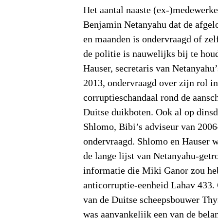
Het aantal naaste (ex-)medewerke
Benjamin Netanyahu dat de afgel
en maanden is ondervraagd of ze
de politie is nauwelijks bij te ho
Hauser, secretaris van Netanyahu’
2013, ondervraagd over zijn rol in
corruptieschandaal rond de aansc
Duitse duikboten. Ook al op din
Shlomo, Bibi’s adviseur van 2006
ondervraagd. Shlomo en Hauser w
de lange lijst van Netanyahu-get
informatie die Miki Ganor zou h
anticorruptie-eenheid Lahav 433. 
van de Duitse scheepsbouwer Thys
was aanvankelijk een van de belan