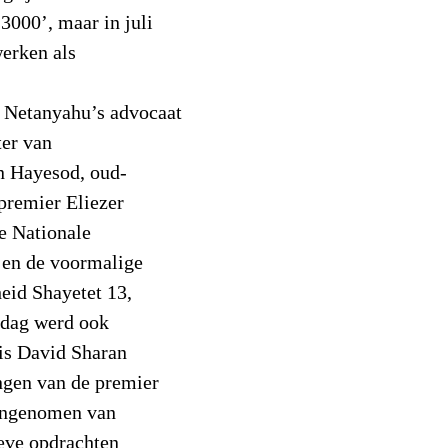
3000’, maar in juli
werken als
n Netanyahu’s advocaat
ter van
n Hayesod, oud-
premier Eliezer
e Nationale
, en de voormalige
id Shayetet 13,
ndag werd ook
is David Sharan
ngen van de premier
angenomen van
ieve opdrachten