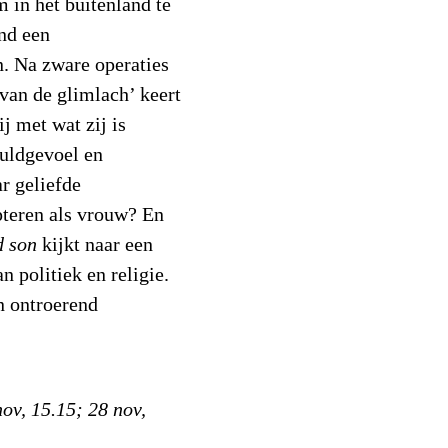
in het buitenland te
and een
n. Na zware operaties
 van de glimlach’ keert
ij met wat zij is
uldgevoel en
r geliefde
pteren als vrouw? En
d son
kijkt naar een
n politiek en religie.
n ontroerend
nov, 15.15; 28 nov,