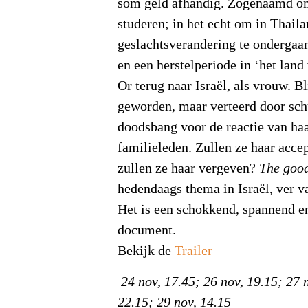
som geld afhandig. Zogenaamd om 
studeren; in het echt om in Thail
geslachtsverandering te ondergaa
en een herstelperiode in ‘het land
Or terug naar Israël, als vrouw. Bl
geworden, maar verteerd door sch
doodsbang voor de reactie van haa
familieleden. Zullen ze haar acce
zullen ze haar vergeven?
The goo
hedendaags thema in Israël, ver va
Het is een schokkend, spannend e
document.
Bekijk de
Trailer
24 nov, 17.45; 26 nov, 19.15; 27 
22.15; 29 nov, 14.15