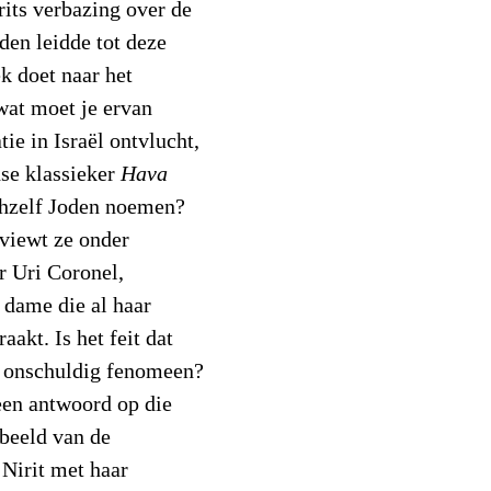
irits verbazing over de
den leidde tot deze
k doet naar het
wat moet je ervan
tie in Israël ontvlucht,
dse klassieker
Hava
ichzelf Joden noemen?
viewt ze onder
r Uri Coronel,
 dame die al haar
aakt. Is het feit dat
 onschuldig fenomeen?
een antwoord op die
beeld van de
 Nirit met haar