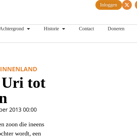
Inloggen
Achtergrond
Historie
Contact
Doneren
BINNENLAND
Uri tot
in
ber 2013
00:00
en zoon die ineens
ochter wordt, een