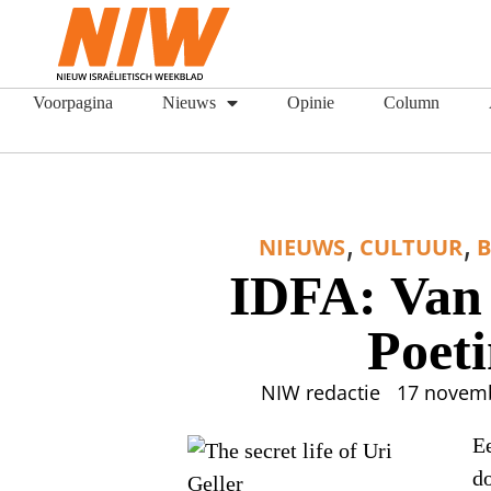
Voorpagina
Nieuws
Opinie
Column
,
,
NIEUWS
CULTUUR
IDFA: Van 
Poet
NIW redactie
17 novem
E
d