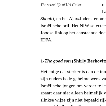
n
The secret life of Uri Geller
L
Shoah
), en het Ajax/Joden-fenom
Israëlische bril. Het NIW selectee
Joodse link op het aanstaande doc
IDFA.
(Shirly Berkovitz
1-
The good son
Het enige dat sterker is dan de in
zijn ouders is de geheime wens va
Israëlische jongen om verder te l
spaart daar niet alleen heimelijk 
slinkse wijze zijn niet bepaald ri