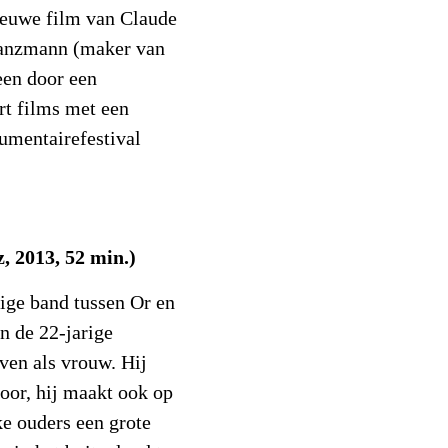
ieuwe film van Claude
anzmann (maker van
een door een
rt films met een
umentairefestival
, 2013, 52 min.)
nige band tussen Or en
n de 22-jarige
even als vrouw. Hij
voor, hij maakt ook op
jke ouders een grote