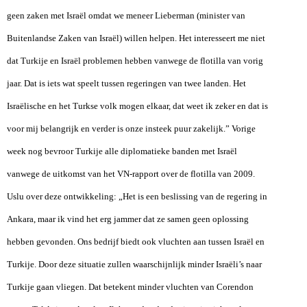
geen zaken met Israël omdat we meneer Lieberman (minister van
Buitenlandse Zaken van Israël) willen helpen. Het interesseert me niet
dat Turkije en Israël problemen hebben vanwege de flotilla van vorig
jaar. Dat is iets wat speelt tussen regeringen van twee landen. Het
Israëlische en het Turkse volk mogen elkaar, dat weet
ik zeker en dat is
voor mij belangrijk en verder is onze insteek puur zakelijk.” Vorige
week nog bevroor Turkije alle diplomatieke banden met Israël
vanwege de uitkomst van het VN-rapport over de flotilla van 2009.
Uslu over deze ontwikkeling: „Het is een beslissing van de regering in
Ankara, maar ik vind het erg jammer dat ze samen geen oplossing
hebben gevonden. Ons bedrijf biedt ook vluchten aan tussen Israël en
Turkije. Door deze situatie zullen waarschijnlijk minder Israëli’s naar
Turkije gaan vliegen. Dat betekent minder vluchten van Corendon