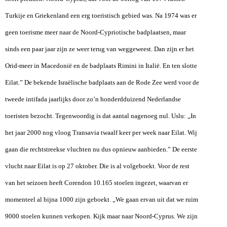
Turkije en Griekenland een erg toeristisch gebied was. Na 1974 was er
geen toerisme meer naar de Noord-Cypriotische badplaatsen, maar
sinds een paar jaar zijn ze weer terug van weggeweest. Dan zijn er het
Orid-meer in Macedonië en de badplaats Rimini in Italië. En ten slotte
Eilat.” De bekende Israëlische badplaats aan de Rode Zee werd voor de
tweede intifada jaarlijks door zo’n honderdduizend Nederlandse
toeristen bezocht. Tegenwoordig is dat aantal nagenoeg nul. Uslu: „In
het jaar 2000 nog vloog Transavia twaalf keer per week naar Eilat. Wij
gaan die rechtstreekse vluchten nu dus opnieuw aanbieden.” De eerste
vlucht naar Eilat is op 27 oktober. Die is al volgeboekt. Voor de rest
van het seizoen heeft Corendon 10.165 stoelen ingezet, waarvan er
momenteel al bijna 1000 zijn geboekt. „We gaan ervan uit dat we ruim
9000 stoelen kunnen verkopen. Kijk maar naar Noord-Cyprus. We zijn