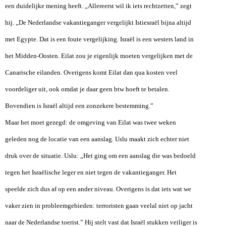
een duidelijke mening heeft. „Allereerst wil ik iets rechtzetten,” zegt
hij. „De Nederlandse vakantieganger vergelijkt Istiesraël bijna altijd
met Egypte. Dat is een foute vergelijking. Israël is een westers land in
het Midden-Oosten. Eilat zou je eigenlijk moeten vergelijken met de
Canarische eilanden. Overigens komt Eilat dan qua kosten veel
voordeliger uit, ook omdat je daar geen btw hoeft te betalen.
Bovendien is Israël altijd een zonzekere bestemming.”
Maar het moet gezegd: de omgeving van Eilat was twee weken
geleden nog de locatie van een aanslag. Uslu maakt zich echter niet
druk over de situatie. Uslu: „Het ging om een aanslag die was bedoeld
tegen het Israëlische leger en niet tegen de vakantieganger. Het
speelde zich dus af op een ander niveau. Overigens is dat iets wat we
vaker zien in probleemgebieden: terroristen gaan veelal niet op jacht
naar de Nederlandse toerist.” Hij stelt vast dat Israël stukken veiliger is