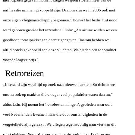
mee. Op een gegeven moment kregen we geen stoelen meer van de
airlines die aan hen gekoppeld zijn. Daarom zijn we in 2005 ook met
onze eigen vliegmaatschappij begonnen.” Hoewel het bedrijf uit nood
werd geboren groeide het razendsnel. Uslu: „Als airline wilden we een
goedkoop totaalpakket aan de reiziger geven. Daarom hebben we
altijd hotels gekoppeld aan onze vluchten. We bieden een topproduct
voor de laagste prijs.”
Retroreizen
„Uiteraard zijn we altijd op zoek naar nieuwe markten. Zo richten we
ons nu ook op markten die vroeger veel populairder waren dan nu,”
aldus Uslu. Hij noemt het ‘retrobestemmingen’, gebieden waar ooit
veel Nederlanders kwamen maar die door omstandigheden in de
vergetelheid zijn geraakt „We vliegen tegenwoordig naar vier van dit
soort plekken: Noord-Cyprus, dat voor de oorlog van 1974 tussen