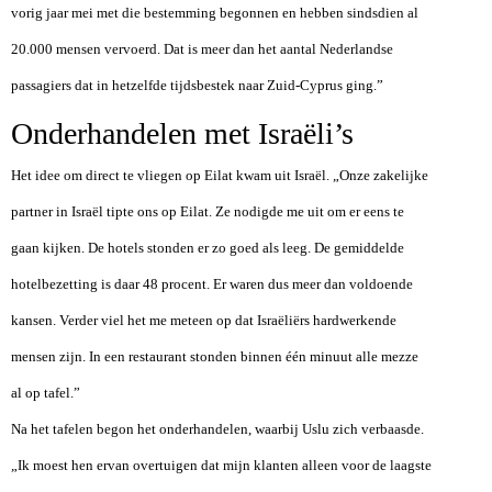
vorig jaar mei met die bestemming begonnen en hebben sindsdien al
20.000 mensen vervoerd. Dat is meer dan het aantal Nederlandse
passagiers dat in hetzelfde tijdsbestek naar Zuid-Cyprus ging.”
Onderhandelen met Israëli’s
Het idee om direct te vliegen op Eilat kwam uit Israël. „Onze zakelijke
partner in Israël tipte ons op Eilat. Ze nodigde me uit om er eens te
gaan kijken. De hotels stonden er zo goed als leeg. De gemiddelde
hotelbezetting is daar 48 procent. Er waren dus meer dan voldoende
kansen. Verder viel het me meteen op dat Israëliërs hardwerkende
mensen zijn. In een restaurant stonden binnen één minuut alle mezze
al op tafel.”
Na het tafelen begon het onderhandelen, waarbij Uslu zich verbaasde.
„Ik moest hen ervan overtuigen dat mijn klanten alleen voor de laagste