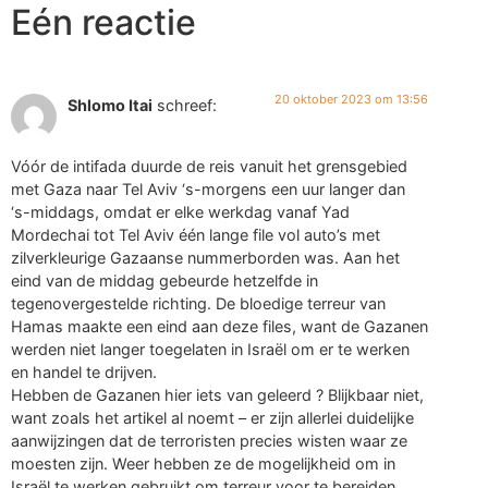
Eén reactie
20 oktober 2023 om 13:56
Shlomo Itai
schreef:
Vóór de intifada duurde de reis vanuit het grensgebied
met Gaza naar Tel Aviv ‘s-morgens een uur langer dan
‘s-middags, omdat er elke werkdag vanaf Yad
Mordechai tot Tel Aviv één lange file vol auto’s met
zilverkleurige Gazaanse nummerborden was. Aan het
eind van de middag gebeurde hetzelfde in
tegenovergestelde richting. De bloedige terreur van
Hamas maakte een eind aan deze files, want de Gazanen
werden niet langer toegelaten in Israël om er te werken
en handel te drijven.
Hebben de Gazanen hier iets van geleerd ? Blijkbaar niet,
want zoals het artikel al noemt – er zijn allerlei duidelijke
aanwijzingen dat de terroristen precies wisten waar ze
moesten zijn. Weer hebben ze de mogelijkheid om in
Israël te werken gebruikt om terreur voor te bereiden.