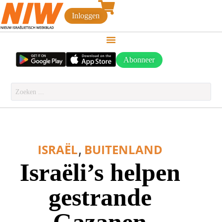
Inloggen
Abonneer
,
ISRAËL
BUITENLAND
Israëli’s helpen
gestrande
Gazanen