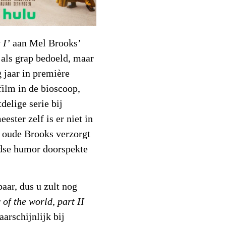
 I’
aan Mel Brooks’
als grap bedoeld, maar
g jaar in première
film in de bioscoop,
delige serie bij
ster zelf is er niet in
r oude Brooks verzorgt
odse humor doorspekte
aar, dus u zult nog
 of the world, part II
aarschijnlijk bij