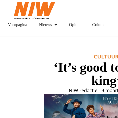
Voorpagina
Nieuws
Opinie
Column
CULTUU
‘It’s good t
king
NIW redactie
9 maar