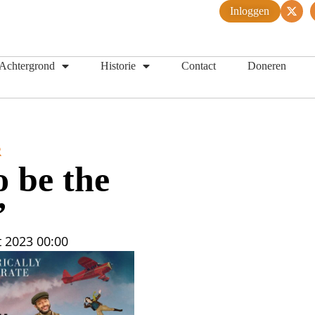
Inloggen
Achtergrond
Historie
Contact
Doneren
R
o be the
’
t 2023
00:00