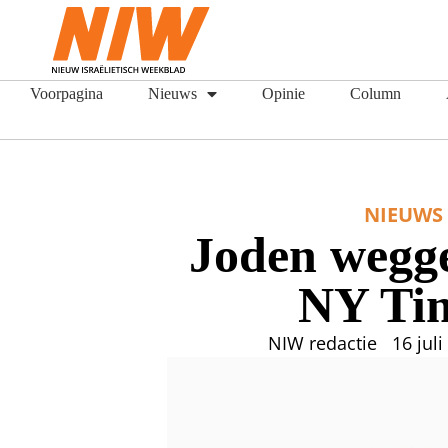
Voorpagina
Nieuws
Opinie
Column
NIEUWS
Joden wegge
NY Ti
NIW redactie
16 jul