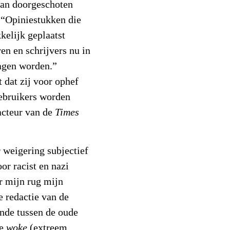
 van doorgeschoten
: “Opiniestukken die
kelijk geplaatst
en en schrijvers nu in
lagen worden.”
 dat zij voor ophef
ebruikers worden
acteur van de
Times
 weigering subjectief
or racist en nazi
er mijn rug mijn
e redactie van de
ande tussen de oude
we
woke
(extreem