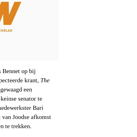
 Bennet op bij
pecteerde krant,
The
d gewaagd een
keinse senator te
 medewerkster Bari
t van Joodse afkomst
n te trekken.