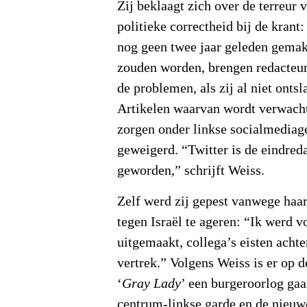
Zij beklaagt zich over de terreur
politieke correctheid bij de krant
nog geen twee jaar geleden gemak
zouden worden, brengen redacteur
de problemen, als zij al niet onts
Artikelen waarvan wordt verwacht
zorgen onder linkse socialmediag
geweigerd. “Twitter is de eindred
geworden,” schrijft Weiss.
Zelf werd zij gepest vanwege haar
tegen Israël te ageren: “Ik werd vo
uitgemaakt, collega’s eisten acht
vertrek.” Volgens Weiss is er op d
‘
Gray Lady
’ een burgeroorlog ga
centrum-linkse garde en de nieu