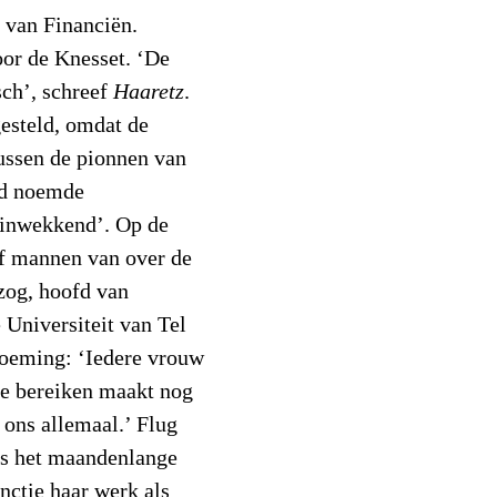
 van Financiën.
or de Knesset. ‘De
sch’, schreef
Haaretz
.
gesteld, omdat de
ussen de pionnen van
id noemde
zinwekkend’. Op de
lf mannen van over de
zog, hoofd van
 Universiteit van Tel
noeming: ‘Iedere vrouw
 te bereiken maakt nog
 ons allemaal.’ Flug
ns het maandenlange
nctie haar werk als