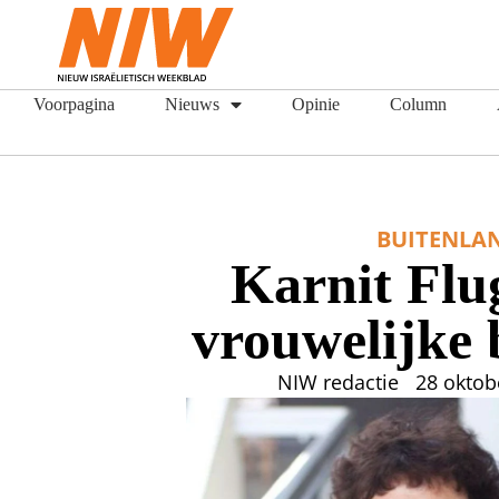
Voorpagina
Nieuws
Opinie
Column
BUITENLA
Karnit Flug
vrouwelijke
NIW redactie
28 oktob