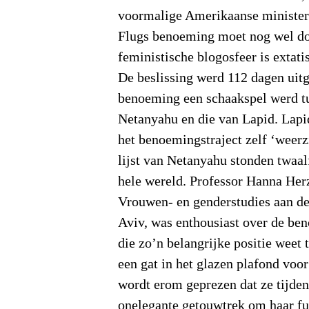
voormalige Amerikaanse minister
Flugs benoeming moet nog wel do
feministische blogosfeer is extati
De beslissing werd 112 dagen uit
benoeming een schaakspel werd t
Netanyahu en die van Lapid. Lap
het benoemingstraject zelf ‘weer
lijst van Netanyahu stonden twaa
hele wereld. Professor Hanna Her
Vrouwen- en genderstudies aan de
Aviv, was enthousiast over de be
die zo’n belangrijke positie weet
een gat in het glazen plafond voor
wordt erom geprezen dat ze tijde
onelegante getouwtrek om haar fu