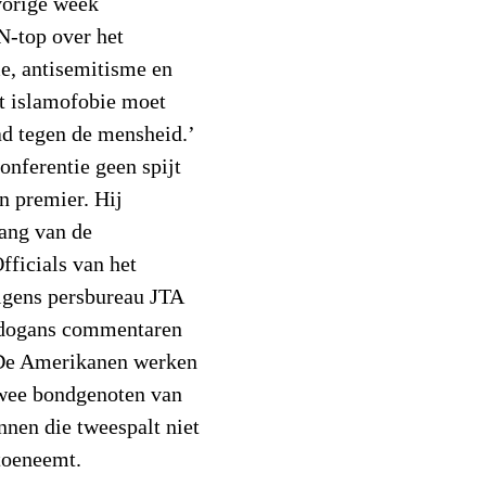
vorige week
N-top over het
me, antisemitisme en
at islamofobie moet
d tegen de mensheid.’
onferentie geen spijt
n premier. Hij
gang van de
fficials van het
lgens persbureau JTA
rdogans commentaren
 De Amerikanen werken
 twee bondgenoten van
nnen die tweespalt niet
toeneemt.