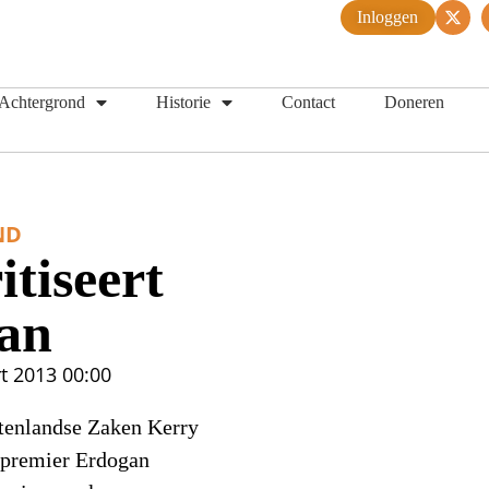
Inloggen
Achtergrond
Historie
Contact
Doneren
ND
tiseert
an
t 2013
00:00
tenlandse Zaken Kerry
e premier Erdogan