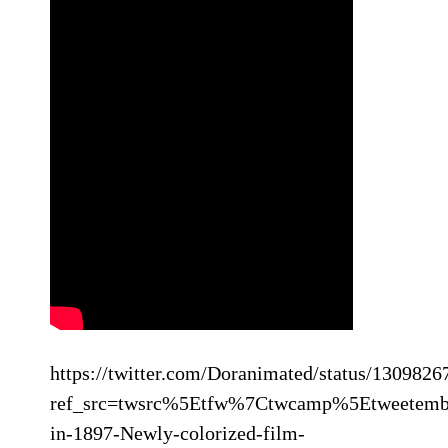
https://twitter.com/Doranimated/status/130982
ref_src=twsrc%5Etfw%7Ctwcamp%5Etweetemb
in-1897-Newly-colorized-film-