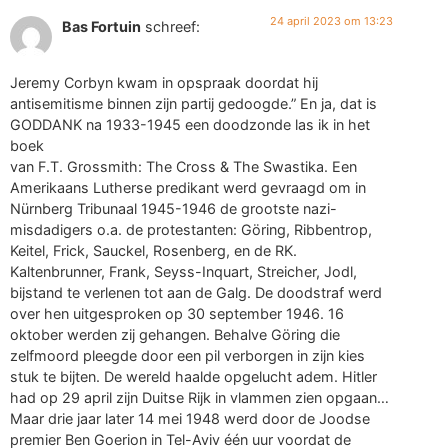
24 april 2023 om 13:23
Bas Fortuin
schreef:
Jeremy Corbyn kwam in opspraak doordat hij
antisemitisme binnen zijn partij gedoogde.” En ja, dat is
GODDANK na 1933-1945 een doodzonde las ik in het
boek
van F.T. Grossmith: The Cross & The Swastika. Een
Amerikaans Lutherse predikant werd gevraagd om in
Nürnberg Tribunaal 1945-1946 de grootste nazi-
misdadigers o.a. de protestanten: Göring, Ribbentrop,
Keitel, Frick, Sauckel, Rosenberg, en de RK.
Kaltenbrunner, Frank, Seyss-Inquart, Streicher, Jodl,
bijstand te verlenen tot aan de Galg. De doodstraf werd
over hen uitgesproken op 30 september 1946. 16
oktober werden zij gehangen. Behalve Göring die
zelfmoord pleegde door een pil verborgen in zijn kies
stuk te bijten. De wereld haalde opgelucht adem. Hitler
had op 29 april zijn Duitse Rijk in vlammen zien opgaan…
Maar drie jaar later 14 mei 1948 werd door de Joodse
premier Ben Goerion in Tel-Aviv één uur voordat de