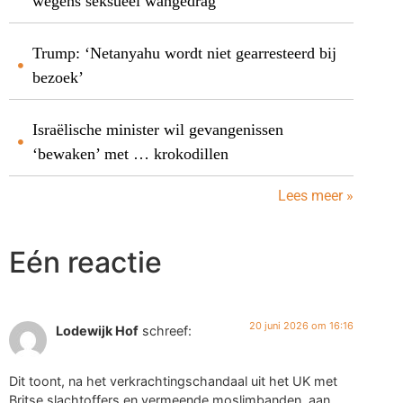
wegens seksueel wangedrag
Trump: ‘Netanyahu wordt niet gearresteerd bij
bezoek’
Israëlische minister wil gevangenissen
‘bewaken’ met … krokodillen
Lees meer »
Eén reactie
20 juni 2026 om 16:16
Lodewijk Hof
schreef:
Dit toont, na het verkrachtingschandaal uit het UK met
Britse slachtoffers en vermeende moslimbanden, aan