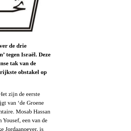
ver de drie
n’ tegen Israël. Deze
jnse tak van de
ijkste obstakel op
.
Het zijn de eerste
ijgt van ‘de Groene
ntaire. Mosab Hassan
n Yousef, een van de
e Jordaanoever, is