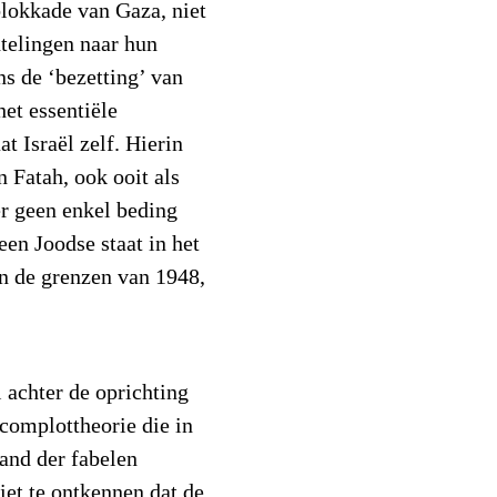
blokkade van Gaza, niet
htelingen naar hun
ns de ‘bezetting’ van
et essentiële
t Israël zelf. Hierin
 Fatah, ook ooit als
er geen enkel beding
en Joodse staat in het
n de grenzen van 1948,
ël achter de oprichting
complottheorie die in
land der fabelen
et te ontkennen dat de