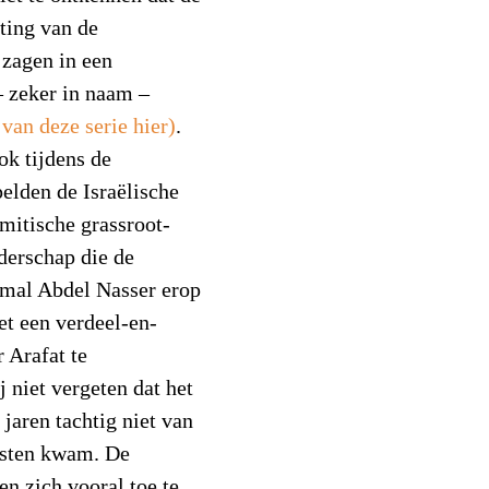
hting van de
 zagen in een
– zeker in naam –
 van deze serie hier)
.
ok tijdens de
elden de Israëlische
amitische grassroot-
derschap die de
amal Abdel Nasser erop
t een verdeel-en-
r Arafat te
 niet vergeten dat het
e jaren tachtig niet van
risten kwam. De
n zich vooral toe te