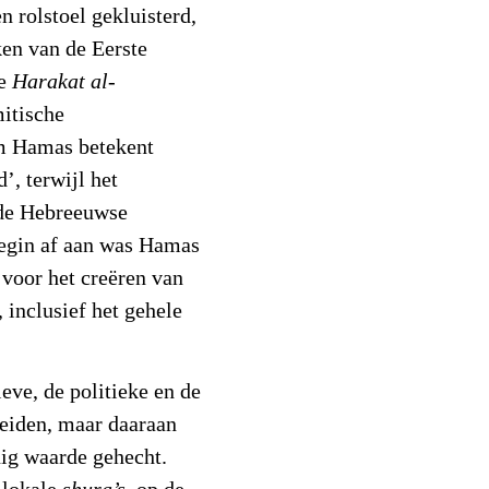
n rolstoel gekluisterd,
eken van de Eerste
de
Harakat al-
mitische
m Hamas betekent
’, terwijl het
nde Hebreeuwse
begin af aan was Hamas
 voor het creëren van
, inclusief het gehele
eve, de politieke en de
heiden, maar daaraan
nig waarde gehecht.