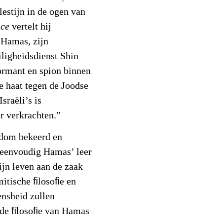
estijn in de ogen van
nce
vertelt hij
 Hamas, zijn
iligheidsdienst Shin
formant en spion binnen
e haat tegen de Joodse
sraëli’s is
r verkrachten.”
endom bekeerd en
e eenvoudig Hamas’ leer
ijn leven aan de zaak
mitische ﬁlosoﬁe en
nsheid zullen
n de ﬁlosoﬁe van Hamas