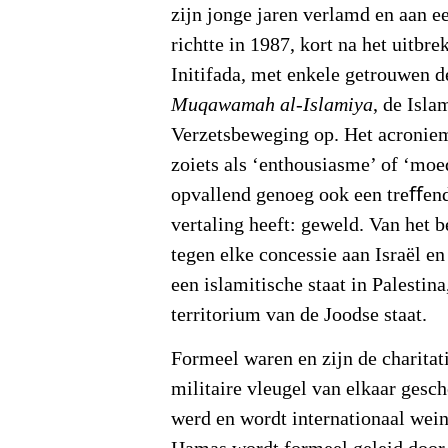
zijn jonge jaren verlamd en aan ee
richtte in 1987, kort na het uitbr
Initifada, met enkele getrouwen 
Muqawamah al-Islamiya
, de Isla
Verzetsbeweging op. Het acronie
zoiets als ‘enthousiasme’ of ‘moed
opvallend genoeg ook een treﬀe
vertaling heeft: geweld. Van het 
tegen elke concessie aan Israël en
een islamitische staat in Palestina
territorium van de Joodse staat.
Formeel waren en zijn de charitati
militaire vleugel van elkaar gesc
werd en wordt internationaal wei