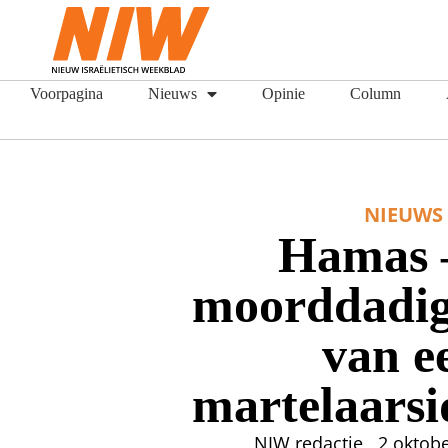
Voorpagina
Nieuws
Opinie
Column
NIEUWS
Hamas 
moorddadig
van e
martelaarsi
NIW redactie
2 oktob