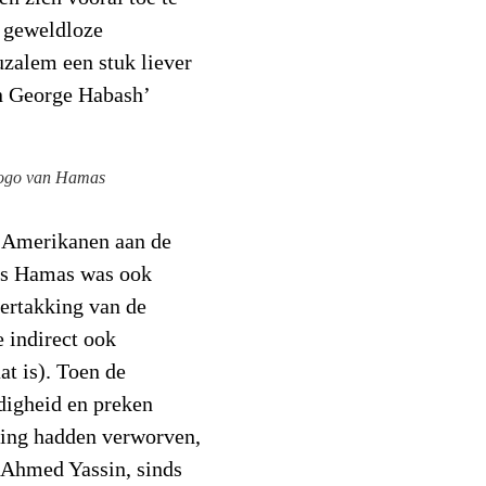
, geweldloze
uzalem een stuk liever
n George Habash’
ogo van Hamas
e Amerikanen aan de
als Hamas was ook
ertakking van de
 indirect ook
at is). Toen de
digheid en preken
lking hadden verworven,
k Ahmed Yassin, sinds