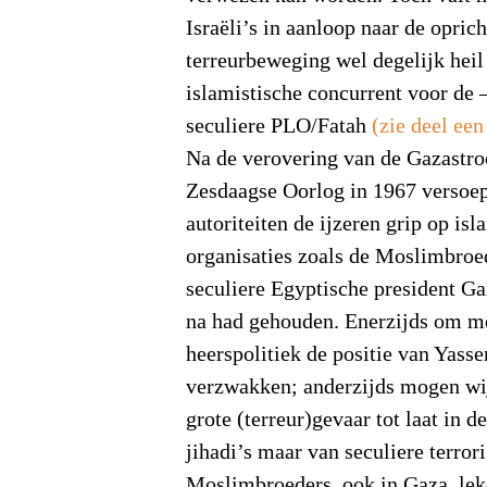
Israëli’s in aanloop naar de opric
terreurbeweging wel degelijk heil
islamistische concurrent voor de 
seculiere PLO/Fatah
(zie deel een
Na de verovering van de Gazastro
Zesdaagse Oorlog in 1967 versoep
autoriteiten de ijzeren grip op isl
organisaties zoals de Moslimbroe
seculiere Egyptische president G
na had gehouden. Enerzijds om me
heerspolitiek de positie van Yasse
verzwakken; anderzijds mogen wij
grote (terreur)gevaar tot laat in d
jihadi’s maar van seculiere terro
Moslimbroeders, ook in Gaza, leke