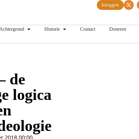
Inloggen
Achtergrond
Historie
Contact
Doneren
– de
e logica
en
deologie
er 2018
00:00